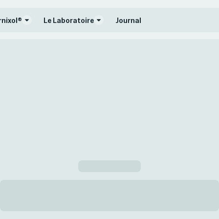
rnixol®
Le Laboratoire
Journal