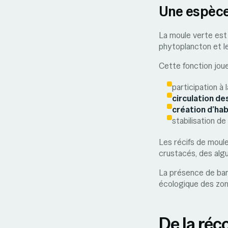
Une espèce 
La moule verte est u
phytoplancton et l
Cette fonction joue
participation à l
circulation d
création d’hab
stabilisation d
Les récifs de mou
crustacés, des algu
La présence de ba
écologique des zon
De la réc