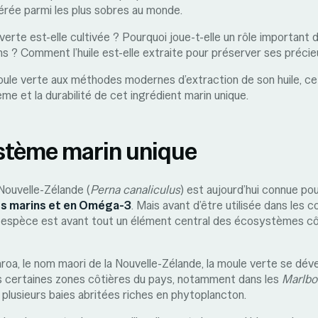
érée parmi les plus sobres au monde.
rte est-elle cultivée ? Pourquoi joue-t-elle un rôle important d
 ? Comment l’huile est-elle extraite pour préserver ses précieu
moule verte aux méthodes modernes d’extraction de son huile, cet
tème et la durabilité de cet ingrédient marin unique.
stème marin unique
Nouvelle-Zélande (
Perna canaliculus
) est aujourd’hui connue po
des marins et en Oméga-3
. Mais avant d’être utilisée dans les
e espèce est avant tout un élément central des écosystèmes cô
oa, le nom maori de la Nouvelle-Zélande, la moule verte se dév
 certaines zones côtières du pays, notamment dans les
Marlbo
 plusieurs baies abritées riches en phytoplancton.