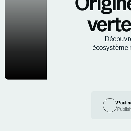
Origin
verte
Découvre
écosystème m
Paulin
Publis