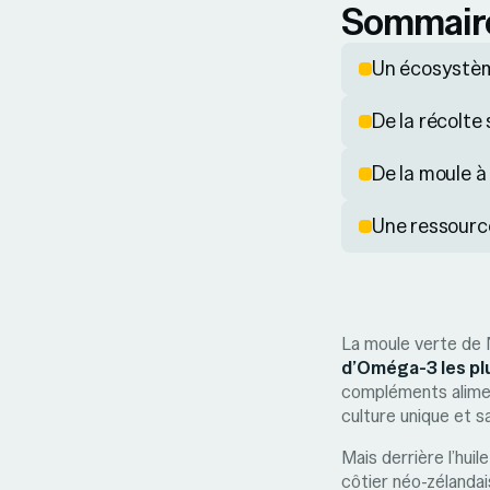
Sommair
Un écosystèm
De la récolte
De la moule à 
Une ressourc
La moule verte de 
d’Oméga-3 les pl
compléments aliment
culture unique et sa
Mais derrière l’hui
côtier néo-zélanda