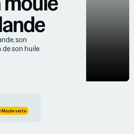
a moule
élande
ande, son
 de son huile
Moule verte