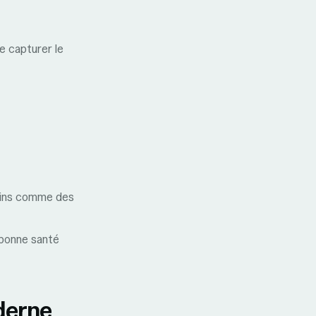
de capturer le
rins comme des
 bonne santé
derne