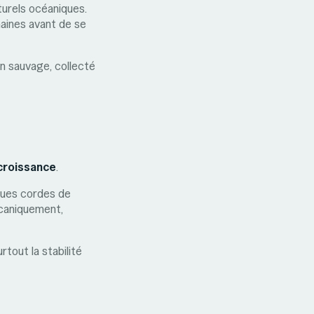
turels océaniques.
maines avant de se
n sauvage, collecté
 croissance
.
ngues cordes de
écaniquement,
rtout la stabilité