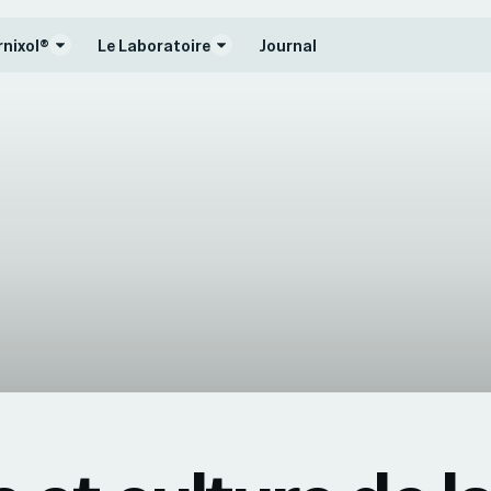
rnixol®
Le Laboratoire
Journal