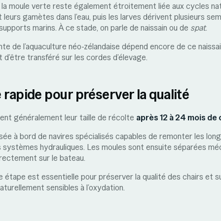
 la moule verte reste également étroitement liée aux cycles na
t leurs gamètes dans l’eau, puis les larves dérivent plusieurs se
s supports marins. À ce stade, on parle de naissain ou de
spat
.
nte de l’aquaculture néo-zélandaise dépend encore de ce naissai
 d’être transféré sur les cordes d’élevage.
 rapide pour préserver la qualité
ent généralement leur taille de récolte
après 12 à 24 mois de
isée à bord de navires spécialisés capables de remonter les lo
s systèmes hydrauliques. Les moules sont ensuite séparées m
irectement sur le bateau.
e étape est essentielle pour préserver la qualité des chairs et su
naturellement sensibles à l’oxydation.