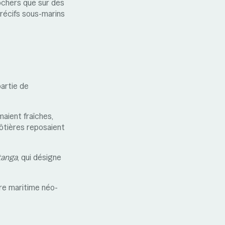
rochers que sur des
 récifs sous-marins
partie de
aient fraîches,
ôtières reposaient
itanga
, qui désigne
re maritime néo-