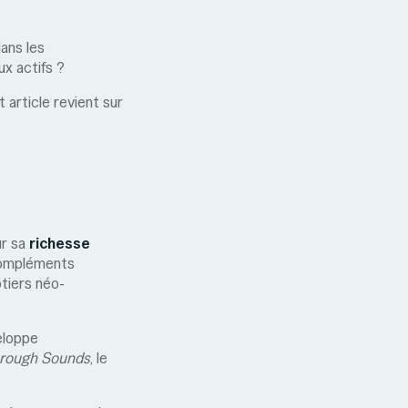
ans les
x actifs ?
 article revient sur
ur sa
richesse
 compléments
tiers néo-
eloppe
rough Sounds
, le