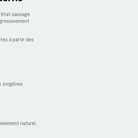
l’état sauvage.
ogressivement
tes à partir des
és
longlines
:
nnement naturel,