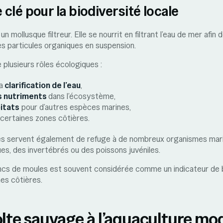
clé pour la biodiversité locale
n mollusque filtreur. Elle se nourrit en filtrant l’eau de mer afin 
es particules organiques en suspension.
 plusieurs rôles écologiques :
a
clarification de l’eau
,
es nutriments
dans l’écosystème,
itats
pour d’autres espèces marines,
e certaines zones côtières.
les servent également de refuge à de nombreux organismes ma
es, des invertébrés ou des poissons juvéniles.
ncs de moules est souvent considérée comme un indicateur de
es côtières.
olte sauvage à l’aquaculture mo