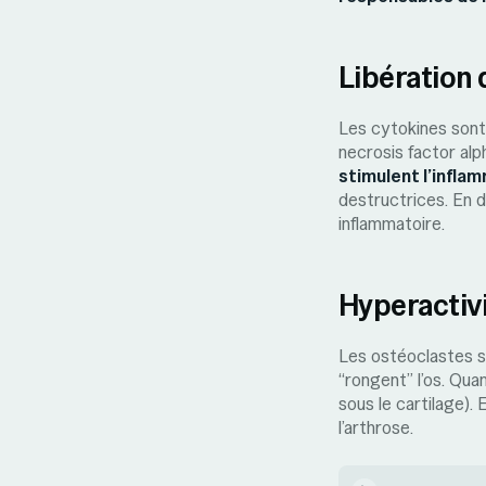
Libération d
Les cytokines sont
necrosis factor alpha
stimulent l’infla
destructrices. En d
inflammatoire.
Hyperactiv
Les ostéoclastes so
“rongent” l’os. Qua
sous le cartilage). 
l’arthrose.