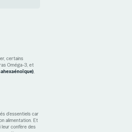
er, certains
gras Oméga-3, et
sahexaénoïque)
,
iés d’essentiels car
on alimentation. Et
i leur confère des