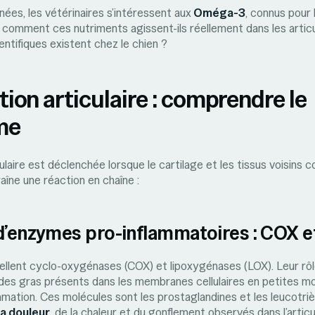
nées, les vétérinaires s’intéressent aux
Oméga-3
, connus pour 
 comment ces nutriments agissent-ils réellement dans les articu
entifiques existent chez le chien ?
ion articulaire : comprendre le
me
culaire est déclenchée lorsque le cartilage et les tissus voisin
aîne une réaction en chaîne :
 d’enzymes pro-inflammatoires : COX e
llent cyclo-oxygénases (COX) et lipoxygénases (LOX). Leur rôl
ides gras présents dans les membranes cellulaires en petites mo
mmation. Ces molécules sont les prostaglandines et les leucotriè
a douleur
, de la chaleur et du gonflement observés dans l’articu