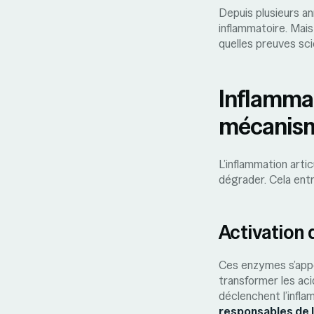
Depuis plusieurs an
inflammatoire. Mais
quelles preuves sci
Inflammat
mécanis
L’inflammation arti
dégrader. Cela entr
Activation
Ces enzymes s’appe
transformer les ac
déclenchent l’infla
responsables de l