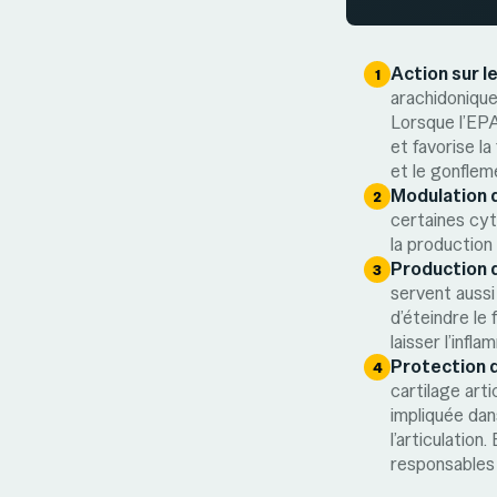
Action sur 
arachidonique
Lorsque l’EPA
et favorise l
et le gonflem
Modulation 
certaines cyto
la production 
Production d
servent aussi
d’éteindre le 
laisser l’infl
Protection d
cartilage art
impliquée dan
l’articulation
responsables 