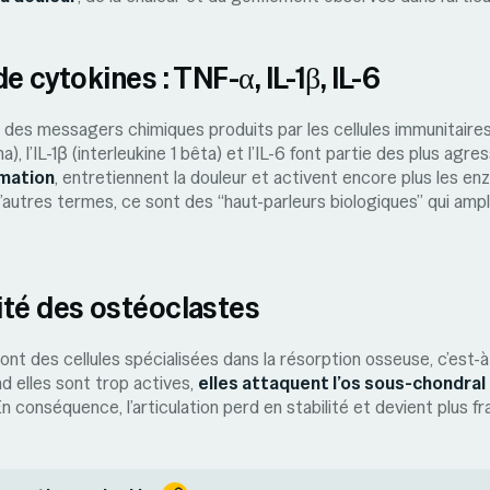
e cytokines : TNF-α, IL-1β, IL-6
 des messagers chimiques produits par les cellules immunitaire
), l’IL-1β (interleukine 1 bêta) et l’IL-6 font partie des plus agres
mmation
, entretiennent la douleur et activent encore plus les e
’autres termes, ce sont des “haut-parleurs biologiques” qui amplif
ité des ostéoclastes
nt des cellules spécialisées dans la résorption osseuse, c’est-à-
nd elles sont trop actives,
elles attaquent l’os sous-chondral
En conséquence, l’articulation perd en stabilité et devient plus fr