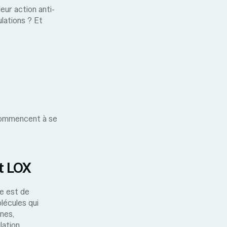
leur action anti-
lations ? Et
s commencent à se
t LOX
e est de
lécules qui
nes,
lation.