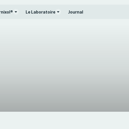
rnixol®
Le Laboratoire
Journal