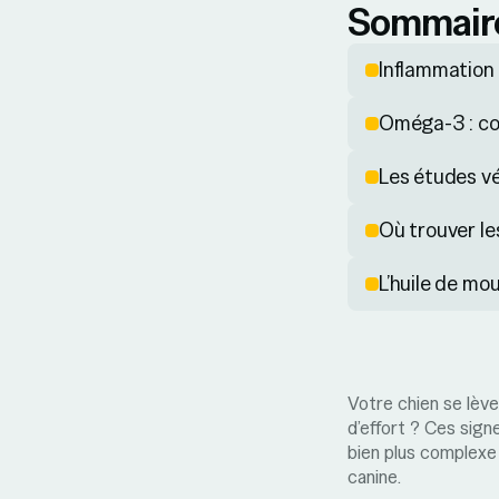
Sommair
Inflammation 
Oméga-3 : com
Les études vé
Où trouver l
L’huile de mo
Votre chien se lève
d’effort ? Ces sign
bien plus complexe 
canine.