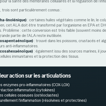
pour la santé des membranes cellulaires et la régulation de l’inf
 trois sont particulièrement connus :
ha-linolénique)
: certaines huiles végétales comme le lin, le col
hien, cet ALA doit être transformé par l’organisme en EPA et DH
ns. Problème : cette conversion est très faible (souvent moins d
grande partie de l’ALA reste inutilisée.
cosapentaénoïque)
: trouvé dans les poissons, crustacés et alg
urs anti-inflammatoires.
ocosahexaénoïque)
: également issu des sources marines, il joue
ellules immunitaires et la protection des tissus.
eur action sur les articulations
es enzymes pro-inflammatoires (COX-LOX)
réaction inflammation (cytokines)
es cellules osseuses (ostéoclastes)
rellement l'inflammation (résolvines et protectines)