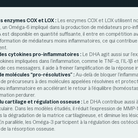
les enzymes COX et LOX :
Les enzymes COX et LOX utilisent no
, un Oméga-6 impliqué dans la production de médiateurs pro-in
 est disponible en quantité suffisante, il entre en compétition 
a formation de médiateurs moins inflammatoires, ce qui contribue à
ent.
des cytokines pro-inflammatoires :
Le DHA agit aussi sur l’e
kines impliquées dans l’inflammation, comme le TNF-α, l’IL-1β et l
de ces messagers, il aide à freiner l’amplification de la réponse 
e molécules “pro-résolutives” :
Au-delà de bloquer l’inflam
 de précurseurs à des molécules appelées résolvines et protecti
feu inflammatoire en accélérant le retour à l’équilibre (homéostasi
ammation perdurer.
u cartilage et régulation osseuse :
Le DHA contribue aussi à
iculaire. Dans les modèles étudiés, il réduit l’expression de MMP
s la dégradation de la matrice cartilagineuse, et diminue les lé
. En parallèle, les Oméga-3 participent à la régulation des ostéocl
de la résorption osseuse.