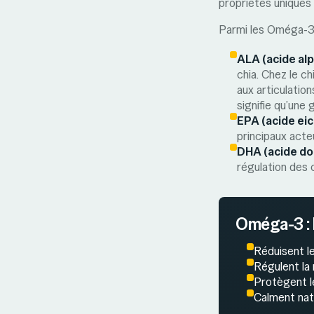
propriétés uniques 
Parmi les Oméga-3,
ALA (acide alp
chia. Chez le c
aux articulatio
signifie qu’une 
EPA (acide ei
principaux acte
DHA (acide d
régulation des c
Oméga-3 : l
Réduisent l
Régulent la 
Protègent l
Calment natu