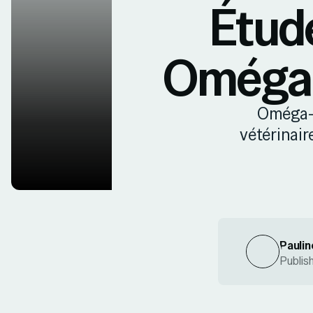
Étude
Oméga-3
Oméga-3
vétérinair
Paulin
Publis