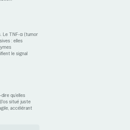
s. Le TNF-α (tumor
sives : elles
nzymes
ient le signal
dire qu’elles
(l’os situé juste
agile, accélérant