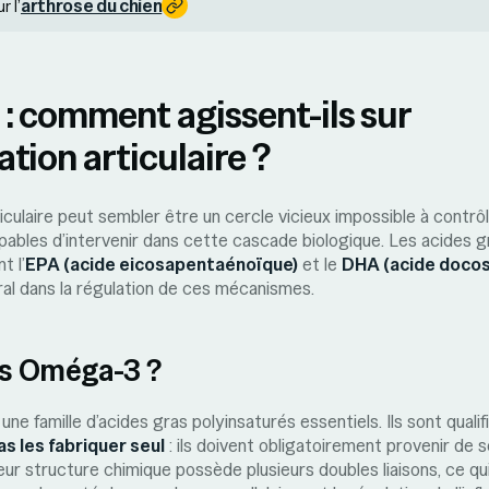
arthrose du chien
r l’
 comment agissent-ils sur
ation articulaire ?
ticulaire peut sembler être un cercle vicieux impossible à contrôl
pables d’intervenir dans cette cascade biologique. Les acides 
t l’
EPA (acide eicosapentaénoïque)
et le
DHA (acide doco
ral dans la régulation de ces mécanismes.
es Oméga-3 ?
e famille d’acides gras polyinsaturés essentiels. Ils sont qualif
as les fabriquer seul
: ils doivent obligatoirement provenir de s
leur structure chimique possède plusieurs doubles liaisons, ce qu