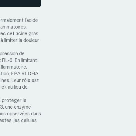
rmalement l’acide
flammatoires.
avec cet acide gras
 limiter la douleur
xpression de
’IL-6. En limitant
inflammatoire.
mation, EPA et DHA
nes. Leur rôle est
e), au lieu de
 protéger le
-13, une enzyme
sions observées dans
astes, les cellules