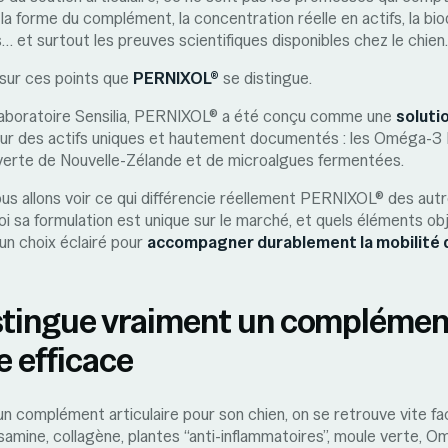
la forme du complément, la concentration réelle en actifs, la biodi
… et surtout les preuves scientifiques disponibles chez le chien.
sur ces points que
PERNIXOL®
se distingue.
Laboratoire Sensilia, PERNIXOL® a été conçu comme une
soluti
sur des actifs uniques et hautement documentés : les Oméga-3
e verte de Nouvelle-Zélande et de microalgues fermentées.
nous allons voir ce qui différencie réellement PERNIXOL® des a
uoi sa formulation est unique sur le marché, et quels éléments o
 un choix éclairé pour
accompagner durablement la mobilité 
istingue vraiment un complémen
e efficace
n complément articulaire pour son chien, on se retrouve vite fa
samine, collagène, plantes “anti-inflammatoires”, moule verte,