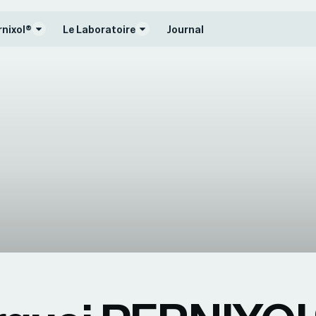
rnixol®
Le Laboratoire
Journal