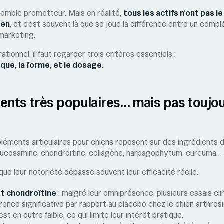
 semble prometteur. Mais en réalité,
tous les actifs n’ont pas 
ien
, et c’est souvent là que se joue la différence entre un com
marketing.
rationnel, il faut regarder trois critères essentiels :
ique, la forme, et le dosage.
ents très populaires… mais pas toujo
ments articulaires pour chiens reposent sur des ingrédients
glucosamine, chondroïtine, collagène, harpagophytum, curcuma…
que leur notoriété dépasse souvent leur efficacité réelle.
t chondroïtine
: malgré leur omniprésence, plusieurs essais cli
rence significative par rapport au placebo chez le chien arthros
est en outre faible, ce qui limite leur intérêt pratique.