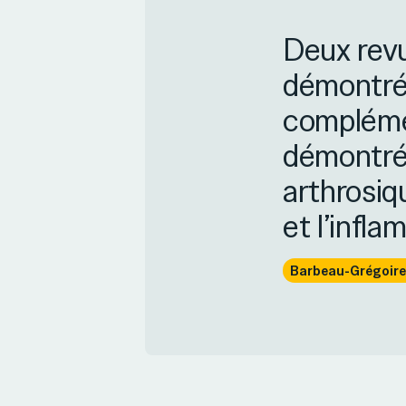
Deux revu
démontré
complémen
démontrée
arthrosiq
et l’infla
Barbeau-Grégoire 