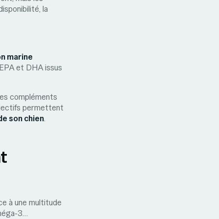
sponibilité, la
on marine
 EPA et DHA issus
utres compléments
bjectifs permettent
de son chien
.
t
ce à une multitude
 Oméga-3…