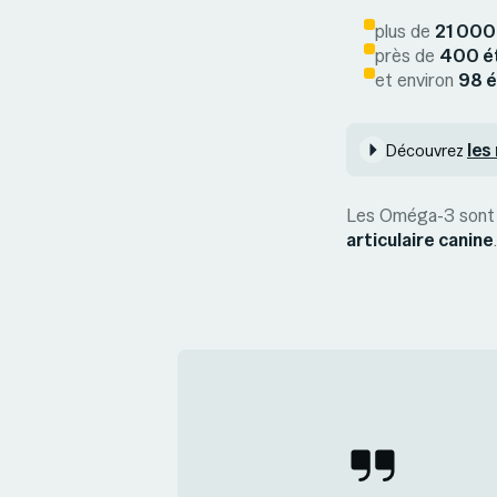
plus de
21 000
près de
400 ét
et environ
98 é
les
Découvrez
Les Oméga-3 sont é
articulaire canine
.