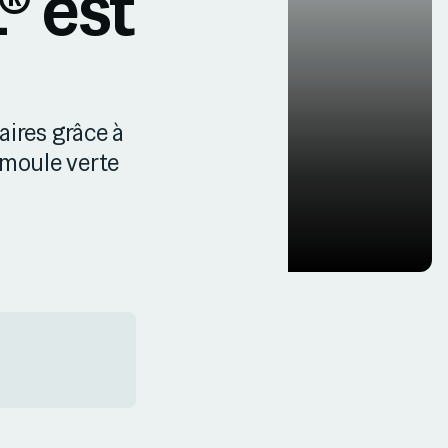
® est
ires grâce à
 moule verte