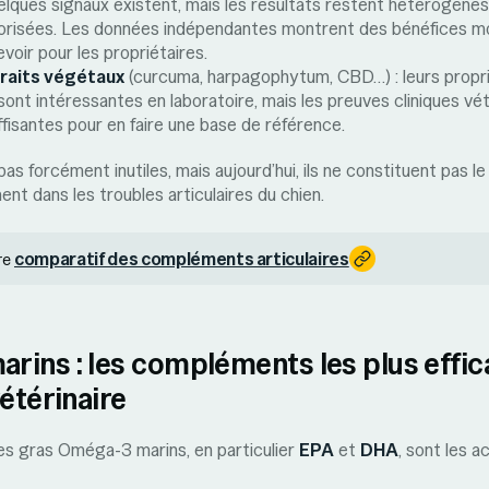
elques signaux existent, mais les résultats restent hétérogènes 
orisées. Les données indépendantes montrent des bénéfices m
cevoir pour les propriétaires.
traits végétaux
(curcuma, harpagophytum, CBD…) : leurs propri
sont intéressantes en laboratoire, mais les preuves cliniques vé
ffisantes pour en faire une base de référence.
as forcément inutiles, mais aujourd’hui, ils ne constituent pas le
ent dans les troubles articulaires du chien.
comparatif des compléments articulaires
re
ins : les compléments les plus effic
vétérinaire
ides gras Oméga-3 marins, en particulier
EPA
et
DHA
, sont les ac