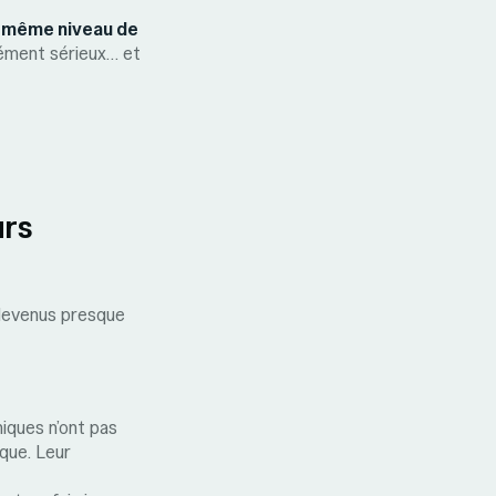
le même niveau de
plément sérieux… et
urs
 devenus presque
niques n’ont pas
ique. Leur