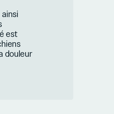
ainsi
s
é est
chiens
la douleur