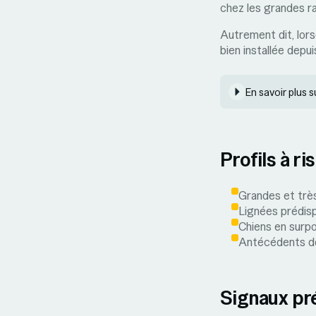
chez les grandes r
Autrement dit, lors
bien installée depui
En savoir plus su
Profils à ri
Grandes et très
Lignées prédis
Chiens en surpo
Antécédents de
Signaux pr