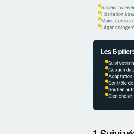
Raideur au leve
Hésitation à sa
Moins d’entrain 
Léger changeme
Les 6 pilier
Suivi vétérin
Gestion du 
Adaptation 
Contrôle de 
Soutien nutr
Bien choisir
1. Suivi v