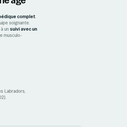
opédique complet
.
quipe soignante.
z à un
suivi avec un
re musculo-
es Labradors,
02).