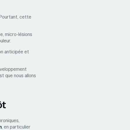
 Pourtant, cette
e, micro-lésions
uleur.
on anticipée et
éveloppement
st que nous allons
ôt
hroniques,
n
, en particulier