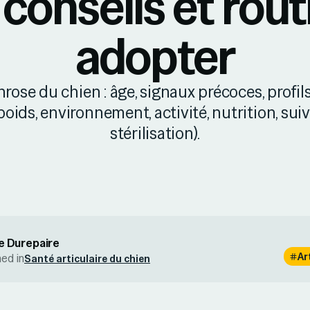
 conseils et rout
adopter
throse du chien : âge, signaux précoces, profils
(poids, environnement, activité, nutrition, suiv
stérilisation).
e Durepaire
Ar
hed in
Santé articulaire du chien