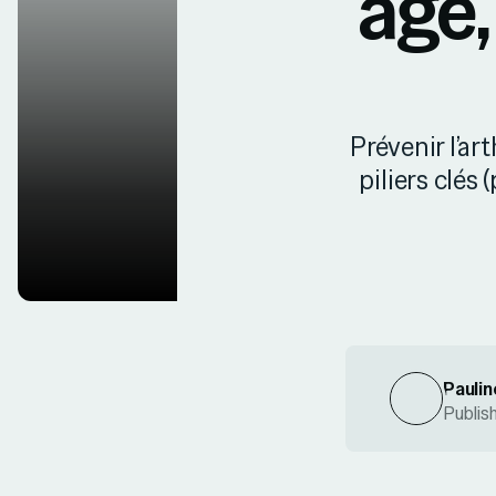
âge,
Prévenir l’ar
piliers clés 
Paulin
Publis