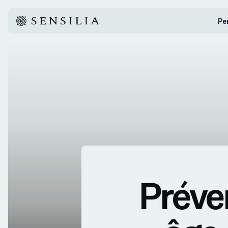
Pe
Préven