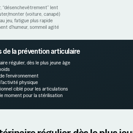
r, “désenchevêtrement” lent
uter/monter (voiture, canapé)
au jeu, fatigue plus rapide
nt d’humeur, sommeil agit
é
s de la prévention articulaire
aire régulier, dès le plus jeune âge
poids
de l'environnement
l'activité physique
ionnel ciblé pour les articulations
 le moment pour la stérilisation
étérinaire régulier, dès le plus je