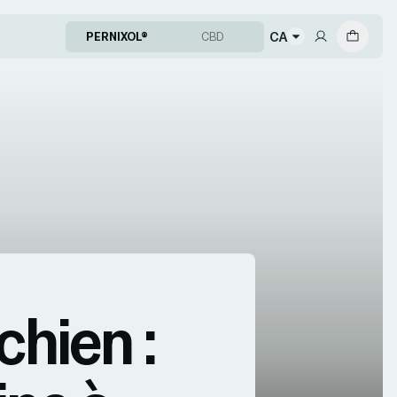
CA
PERNIXOL®
CBD
chien :