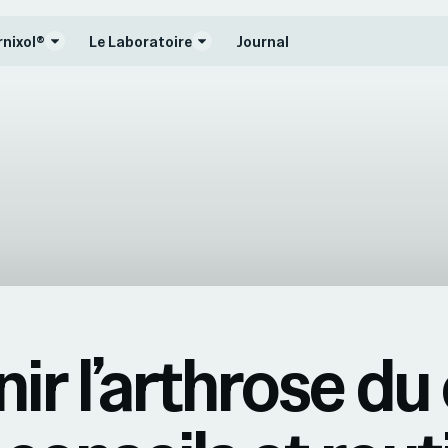
rnixol®
Le Laboratoire
Journal
ir l’arthrose du 