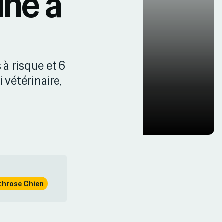
ine à
 à risque et 6
i vétérinaire,
throse Chien