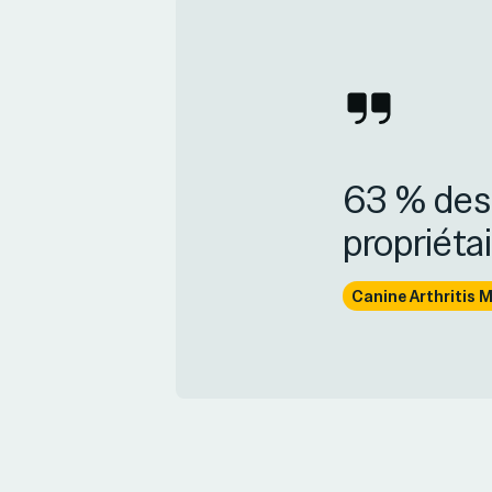
63 % des 
propriéta
Canine Arthritis