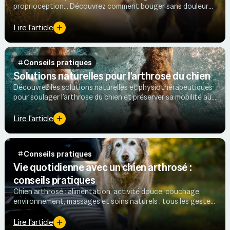
proprioception… Découvrez comment bouger sans douleur
pour préserver la mobilité et le confort articulaire.
Lire l'article
Conseils pratiques
Solutions naturelles pour l'arthrose du chien
Découvrez les solutions naturelles et physiothérapeutiques
pour soulager l’arthrose du chien et préserver sa mobilité au
quotidien, validées par la littérature vétérinaire.
Lire l'article
Conseils pratiques
Vie quotidienne avec un chien arthrosé :
conseils pratiques
Chien arthrosé : alimentation, activité douce, couchage,
environnement, massages et soins naturels : tous les gestes
clés pour améliorer confort et mobilité au quotidien.
Lire l'article