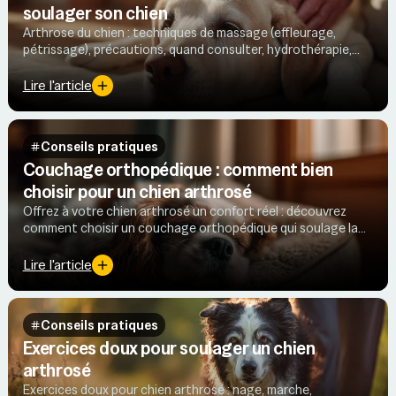
soulager son chien
Arthrose du chien : techniques de massage (effleurage,
pétrissage), précautions, quand consulter, hydrothérapie,
TENS et Oméga-3 pour apaiser douleur et soutenir la
mobilité.
Lire l'article
Conseils pratiques
Couchage orthopédique : comment bien
choisir pour un chien arthrosé
Offrez à votre chien arthrosé un confort réel : découvrez
comment choisir un couchage orthopédique qui soulage la
douleur et améliore son sommeil.
Lire l'article
Conseils pratiques
Exercices doux pour soulager un chien
arthrosé
Exercices doux pour chien arthrosé : nage, marche,