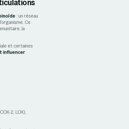
iculations
inoïde
: un réseau
l’organisme. Ce
munitaire, la
ale et certaines
t influencer
COX-2, LOX),