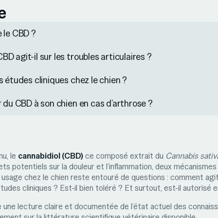
e
 le CBD ?
D agit-il sur les troubles articulaires ?
s études cliniques chez le chien ?
r du CBD à son chien en cas d’arthrose ?
u, le
cannabidiol (CBD)
ce composé extrait du
Cannabis sativ
ets potentiels sur la douleur et l’inflammation, deux mécanisme
n usage chez le chien reste entouré de questions : comment agit
udes cliniques ? Est-il bien toléré ? Et surtout, est-il autorisé 
 une lecture claire et documentée de l’état actuel des connais
ment sur la littérature scientifique vétérinaire disponible.