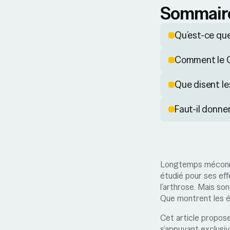
Sommair
Qu’est-ce que
Comment le CB
Que disent le
Faut-il donne
Longtemps méconn
étudié pour ses eff
l’arthrose. Mais so
Que montrent les ét
Cet article propose
s’appuyant exclusive