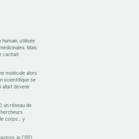
e humain, utilisée
 médicinales. Mais
e cachait
ne molécule alors
n scientifique se
allait devenir
, un réseau de
 chercheurs
 le corps… y
’autres, le CBD