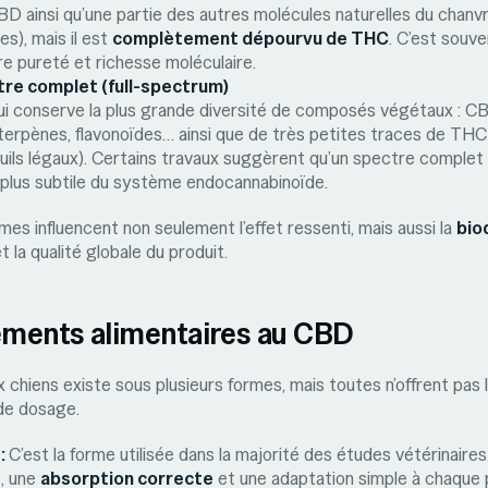
CBD ainsi qu’une partie des autres molécules naturelles du chanv
s), mais il est
complètement dépourvu de THC
. C’est souv
e pureté et richesse moléculaire.
tre complet (full-spectrum)
 qui conserve la plus grande diversité de composés végétaux : C
terpènes, flavonoïdes… ainsi que de très petites traces de THC
ils légaux). Certains travaux suggèrent qu’un spectre complet
 plus subtile du système endocannabinoïde.
mes influencent non seulement l’effet ressenti, mais aussi la
bio
t la qualité globale du produit.
ments alimentaires au CBD
chiens existe sous plusieurs formes, mais toutes n’offrent pas l
de dosage.
 :
C’est la forme utilisée dans la majorité des études vétérinaires
s
, une
absorption correcte
et une adaptation simple à chaque p