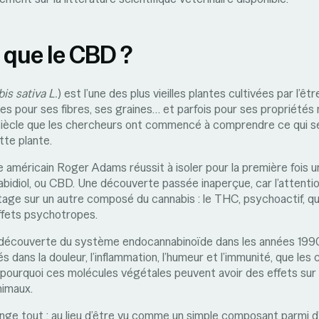
 que le CBD ?
is sativa L.
) est l’une des plus vieilles plantes cultivées par l’êtr
res pour ses fibres, ses graines… et parfois pour ses propriétés
 siècle que les chercheurs ont commencé à comprendre ce qui s
tte plante.
e américain Roger Adams réussit à isoler pour la première fois u
bidiol, ou CBD. Une découverte passée inaperçue, car l’attentio
tage sur un autre composé du cannabis : le THC, psychoactif, qui 
ffets psychotropes.
a découverte du système endocannabinoïde dans les années 1990
s dans la douleur, l’inflammation, l’humeur et l’immunité, que les
pourquoi ces molécules végétales peuvent avoir des effets sur
nimaux.
ge tout : au lieu d’être vu comme un simple composant parmi d