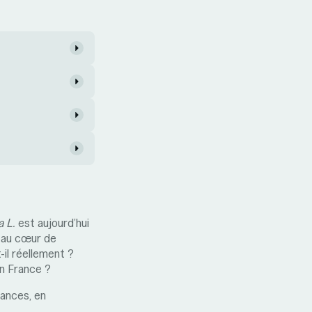
a L.
est aujourd’hui
s au cœur de
-il réellement ?
en France ?
sances, en