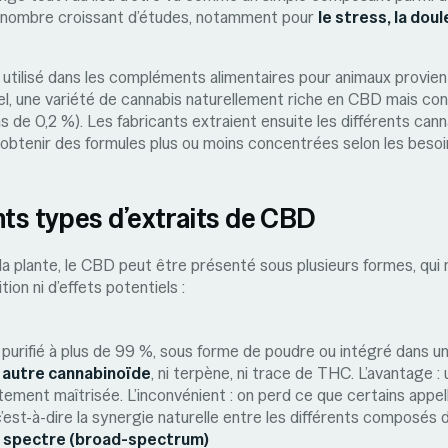
un nombre croissant d’études, notamment pour
le stress, la doul
 utilisé dans les compléments alimentaires pour animaux provie
iel, une variété de cannabis naturellement riche en CBD mais co
 de 0,2 %). Les fabricants extraient ensuite les différents can
 obtenir des formules plus ou moins concentrées selon les besoi
nts types d’extraits de CBD
 la plante, le CBD peut être présenté sous plusieurs formes, qui 
on ni d’effets potentiels :
 purifié à plus de 99 %, sous forme de poudre ou intégré dans une 
 autre cannabinoïde
, ni terpène, ni trace de THC. L’avantage 
tement maîtrisée. L’inconvénient : on perd ce que certains appelle
’est-à-dire la synergie naturelle entre les différents composés d
ge spectre (broad-spectrum)