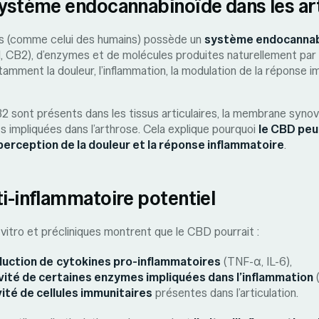
système endocannabinoïde dans les art
s (comme celui des humains) possède un
système endocannab
, CB2), d’enzymes et de molécules produites naturellement par 
mment la douleur, l’inflammation, la modulation de la réponse im
 sont présents dans les tissus articulaires, la membrane synovi
es impliquées dans l’arthrose. Cela explique pourquoi
le CBD peu
perception de la douleur et la réponse inflammatoire
.
ti-inflammatoire potentiel
 vitro et précliniques montrent que le CBD pourrait :
duction de
cytokines pro-inflammatoires
(TNF-α, IL-6),
ivité de certaines enzymes impliquées dans l’inflammation
(
vité de cellules immunitaires
présentes dans l’articulation.