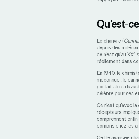
Qu’est-ce
Le chanvre (
Cannab
depuis des millénai
ce n’est qu’au XXᵉ
réellement dans ce
En 1940, le chimist
méconnue : le canna
portait alors davan
célèbre pour ses e
Ce n’est qu’avec l
récepteurs impliqué
comprennent enfin 
compris chez les a
Cette avancée chan