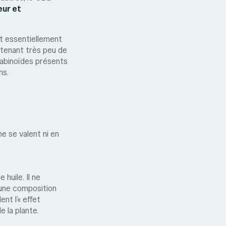
eur et
nt essentiellement
ntenant très peu de
nabinoïdes présents
ns.
ne se valent ni en
huile. Il ne
: une composition
nt l’« effet
e la plante.