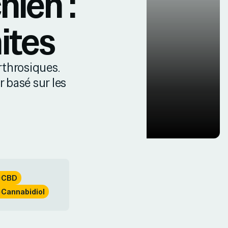
hien :
mites
rthrosiques.
ir basé sur les
CBD
Cannabidiol