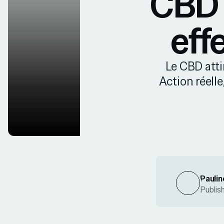
CBD e
effe
Le CBD atti
Action réelle,
Paulin
Publis