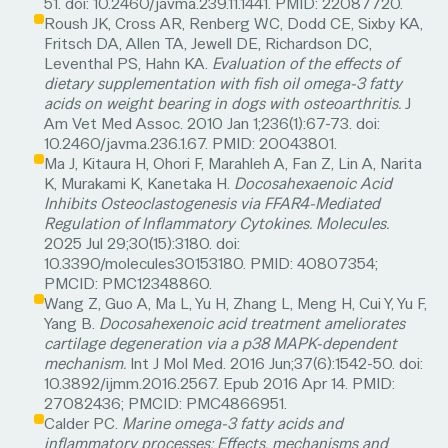
51. doi: 10.2460/javma.239.11.1441. PMID: 22087720.
Roush JK, Cross AR, Renberg WC, Dodd CE, Sixby KA,
Fritsch DA, Allen TA, Jewell DE, Richardson DC,
Leventhal PS, Hahn KA.
Evaluation of the effects of
dietary supplementation with fish oil omega-3 fatty
acids on weight bearing in dogs with osteoarthritis.
J
Am Vet Med Assoc. 2010 Jan 1;236(1):67-73. doi:
10.2460/javma.236.1.67. PMID: 20043801.
Ma J, Kitaura H, Ohori F, Marahleh A, Fan Z, Lin A, Narita
K, Murakami K, Kanetaka H.
Docosahexaenoic Acid
Inhibits Osteoclastogenesis via FFAR4-Mediated
Regulation of Inflammatory Cytokines. Molecules.
2025 Jul 29;30(15):3180. doi:
10.3390/molecules30153180. PMID: 40807354;
PMCID: PMC12348860.
Wang Z, Guo A, Ma L, Yu H, Zhang L, Meng H, Cui Y, Yu F,
Yang B.
Docosahexenoic acid treatment ameliorates
cartilage degeneration via a p38 MAPK-dependent
mechanism.
Int J Mol Med. 2016 Jun;37(6):1542-50. doi:
10.3892/ijmm.2016.2567. Epub 2016 Apr 14. PMID:
27082436; PMCID: PMC4866951.
Calder PC.
Marine omega-3 fatty acids and
inflammatory processes: Effects, mechanisms and