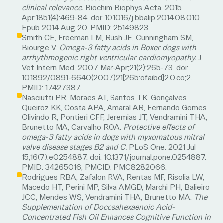
clinical relevance.
Biochim Biophys Acta. 2015
Apr;1851(4):469-84. doi: 10.1016/j.bbalip.2014.08.010.
Epub 2014 Aug 20. PMID: 25149823.
Smith CE, Freeman LM, Rush JE, Cunningham SM,
Biourge V.
Omega-3 fatty acids in Boxer dogs with
arrhythmogenic right ventricular cardiomyopathy.
J
Vet Intern Med. 2007 Mar-Apr;21(2):265-73. doi:
10.1892/0891-6640(2007)21[265:ofaibd]2.0.co;2.
PMID: 17427387.
Nasciutti PR, Moraes AT, Santos TK, Gonçalves
Queiroz KK, Costa APA, Amaral AR, Fernando Gomes
Olivindo R, Pontieri CFF, Jeremias JT, Vendramini THA,
Brunetto MA, Carvalho ROA.
Protective effects of
omega-3 fatty acids in dogs with myxomatous mitral
valve disease stages B2 and C.
PLoS One. 2021 Jul
15;16(7):e0254887. doi: 10.1371/journal.pone.0254887.
PMID: 34265016; PMCID: PMC8282066.
Rodrigues RBA, Zafalon RVA, Rentas MF, Risolia LW,
Macedo HT, Perini MP, Silva AMGD, Marchi PH, Balieiro
JCC, Mendes WS, Vendramini THA, Brunetto MA.
The
Supplementation of Docosahexaenoic Acid-
Concentrated Fish Oil Enhances Cognitive Function in