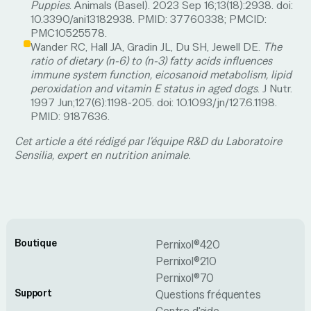
Puppies
. Animals (Basel). 2023 Sep 16;13(18):2938. doi:
10.3390/ani13182938. PMID: 37760338; PMCID:
PMC10525578.
Wander RC, Hall JA, Gradin JL, Du SH, Jewell DE.
The
ratio of dietary (n-6) to (n-3) fatty acids influences
immune system function, eicosanoid metabolism, lipid
peroxidation and vitamin E status in aged dogs
. J Nutr.
1997 Jun;127(6):1198-205. doi: 10.1093/jn/127.6.1198.
PMID: 9187636.
Cet article a été rédigé par l'équipe R&D du Laboratoire
Sensilia, expert en nutrition animale.
Boutique
Pernixol®420
Pernixol®210
Pernixol®70
Support
Questions fréquentes