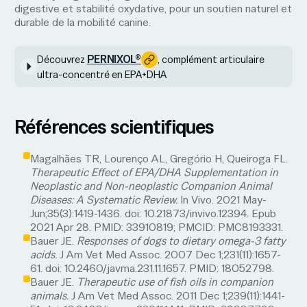
digestive et stabilité oxydative, pour un soutien naturel et
durable de la mobilité canine.
PERNIXOL®
Découvrez
, complément articulaire
ultra-concentré en EPA+DHA
Références scientifiques
Magalhães TR, Lourenço AL, Gregório H, Queiroga FL.
Therapeutic Effect of EPA/DHA Supplementation in
Neoplastic and Non-neoplastic Companion Animal
Diseases: A Systematic Review.
In Vivo. 2021 May-
Jun;35(3):1419-1436. doi: 10.21873/invivo.12394. Epub
2021 Apr 28. PMID: 33910819; PMCID: PMC8193331.
Bauer JE.
Responses of dogs to dietary omega-3 fatty
acids.
J Am Vet Med Assoc. 2007 Dec 1;231(11):1657-
61. doi: 10.2460/javma.231.11.1657. PMID: 18052798.
Bauer JE.
Therapeutic use of fish oils in companion
animals.
J Am Vet Med Assoc. 2011 Dec 1;239(11):1441-