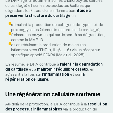
Le DHA agit directement sur les chondrocytes (cellules
du cartilage) et sur les ostéoclastes (cellules qui
dégradent l’os). Lors d’une inflammation,
il aide à
préserver la structure du cartilage
en :
stimulant la production de collagène de type II et de
protéoglycanes (éléments essentiels du cartilage),
freinant les enzymes qui participent à sa dégradation,
comme la MMP-13,
et en réduisant la production de molécules
inflammatoires (TNF-α, IL-1β, IL-6) via un récepteur
spécifique appelé FFAR4 (Ma et al., 2025).
En résumé, le DHA contribue à
ralentir la dégradation
du cartilage
et à
maintenir l’équilibre osseux
, en
agissant à la fois sur
l’inflammation
et sur
la
régénération cellulaire
.
Une régénération cellulaire soutenue
Au-delà de la protection, le DHA contribue à la
résolution
des processus inflammatoires
via la production de