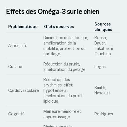
Effets des Oméga-3 sur le chien
Sources
Problématique
Effets observés
cliniques
Diminution de la douleur,
Roush,
amélioration de la
Bauer,
Articulaire
mobilité, protection du
Takahashi,
cartilage
Tsuchida
Réduction du prurit,
Cutané
Logas
amélioration du pelage
Réduction des
arythmies, effet
Smith,
Cardiovasculaire
hypotenseur,
Nasciutti
amélioration du profil
lipidique
Meilleure mémoire et
Cognitif
Rodrigues
apprentissage
Diminution de la