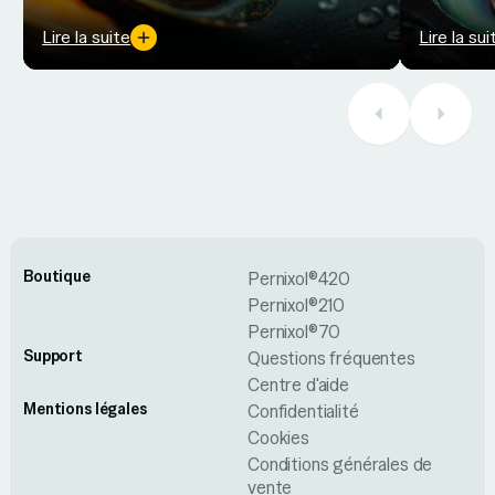
poudre, dosage et durée d’action pour
récentes é
améliorer mobilité et confort.
secondair
Lire la suite
Lire la sui
Boutique
Pernixol®420
Pernixol®210
Pernixol®70
Support
Questions fréquentes
Centre d'aide
Mentions légales
Confidentialité
Cookies
Conditions générales de
vente