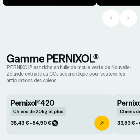
Gamme PERNIXOL®
PERNIXOL® est riche en huile de moule verte de Nouvelle-
Zélande extraite au CO₂ supercritique pour soutenir les
articulations des chiens.
Pernixol®420
Pernix
Chiens de 20kg et plus
Chiens d
38,43 € - 54,90 €
33,53 € -