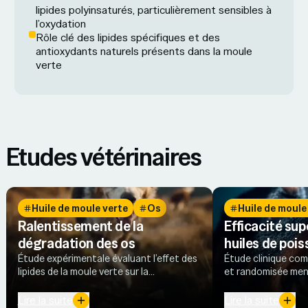
lipides polyinsaturés, particulièrement sensibles à
l’oxydation
Rôle clé des lipides spécifiques et des
antioxydants naturels présents dans la moule
verte
Etudes vétérinaires
Huile de moule verte
Os
Huile de moule
Ralentissement de la
Efficacité sup
dégradation des os
huiles de poi
Étude expérimentale évaluant l’effet des
Étude clinique co
lipides de la moule verte sur la
et randomisée men
différenciation des cellules responsables
atteints d’arthrose
de la résorption osseuse (ostéoclastes).
la hanche.
Lire la suite
Lire la suite