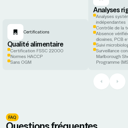
Analyses ri
Analyses systé
indépendantes
Contrôle de la
Certifications
Absence vérifié
dioxines, PCB e
Qualité alimentaire
Suivi microbiolo
Certification FSSC 22000
Surveillance con
Normes HACCP
Marlborough Shel
Sans OGM
Programme (M
FAQ
Questions fréquentes