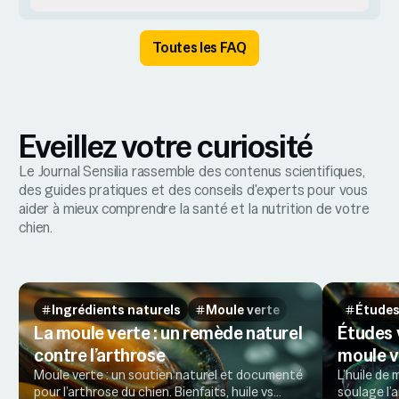
Toutes les FAQ
Eveillez votre curiosité
Le Journal Sensilia rassemble des contenus scientifiques,
des guides pratiques et des conseils d'experts pour vous
aider à mieux comprendre la santé et la nutrition de votre
chien.
Ingrédients naturels
Moule verte
Études
La moule verte : un remède naturel
Études v
contre l’arthrose
moule v
Moule verte : un soutien naturel et documenté
L’huile de 
pour l’arthrose du chien. Bienfaits, huile vs
soulage l’a