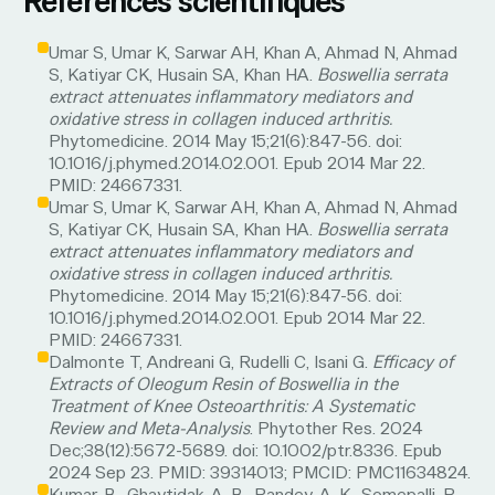
Références scientifiques
Umar S, Umar K, Sarwar AH, Khan A, Ahmad N, Ahmad
S, Katiyar CK, Husain SA, Khan HA.
Boswellia serrata
extract attenuates inflammatory mediators and
oxidative stress in collagen induced arthritis.
Phytomedicine. 2014 May 15;21(6):847-56. doi:
10.1016/j.phymed.2014.02.001. Epub 2014 Mar 22.
PMID: 24667331.
Umar S, Umar K, Sarwar AH, Khan A, Ahmad N, Ahmad
S, Katiyar CK, Husain SA, Khan HA.
Boswellia serrata
extract attenuates inflammatory mediators and
oxidative stress in collagen induced arthritis.
Phytomedicine. 2014 May 15;21(6):847-56. doi:
10.1016/j.phymed.2014.02.001. Epub 2014 Mar 22.
PMID: 24667331.
Dalmonte T, Andreani G, Rudelli C, Isani G.
Efficacy of
Extracts of Oleogum Resin of Boswellia in the
Treatment of Knee Osteoarthritis: A Systematic
Review and Meta-Analysis
. Phytother Res. 2024
Dec;38(12):5672-5689. doi: 10.1002/ptr.8336. Epub
2024 Sep 23. PMID: 39314013; PMCID: PMC11634824.
Kumar, B., Ghaytidak, A. B., Pandey, A. K., Somepalli, R.