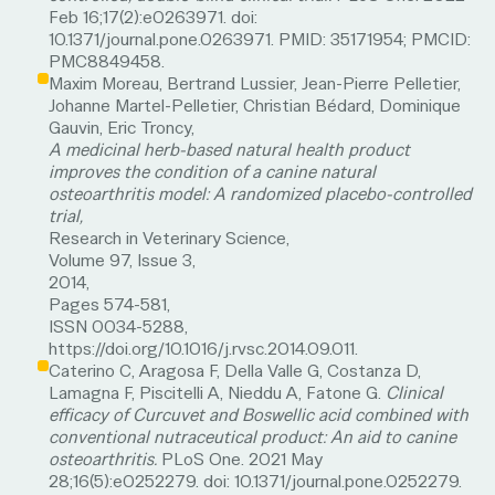
Feb 16;17(2):e0263971. doi:
10.1371/journal.pone.0263971. PMID: 35171954; PMCID:
PMC8849458.
Maxim Moreau, Bertrand Lussier, Jean-Pierre Pelletier,
Johanne Martel-Pelletier, Christian Bédard, Dominique
A medicinal herb-based natural health product
improves the condition of a canine natural
osteoarthritis model: A randomized placebo-controlled
trial,
Research in Veterinary Science,
Volume 97, Issue 3,
2014,
Pages 574-581,
ISSN 0034-5288,
Caterino C, Aragosa F, Della Valle G, Costanza D,
Lamagna F, Piscitelli A, Nieddu A, Fatone G.
Clinical
efficacy of Curcuvet and Boswellic acid combined with
conventional nutraceutical product: An aid to canine
osteoarthritis.
PLoS One. 2021 May
28;16(5):e0252279. doi: 10.1371/journal.pone.0252279.