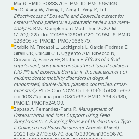
Mar 6. PMID: 30838706; PMCID: PMC6681146.
Yu G, Xiang W, Zhang T, Zeng L, Yang K, Li J.
Effectiveness of Boswellia and Boswellia extract for
osteoarthritis patients: a systematic review and meta-
analysis.
BMC Complement Med Ther. 2020 Jul
17;20(1):225. doi: 10.1186/s12906-020-02985-6. PMID:
32680575; PMCID: PMC7368679.
Stabile M, Fracassi L, Lacitignola L, Garcia-Pedraza E,
Girelli CR, Calculli C, D'Uggento AM, Ribecco N,
Crovace A, Fanizzi FP, Staffieri F.
Effects of a feed
supplement, containing undenatured type II collagen
(UC II®) and Boswellia Serrata, in the management of
mild/moderate mobility disorders in dogs: A
randomized, double-blind, placebo controlled, cross-
over study.
PLoS One. 2024 Oct 30;19(10):e0305697.
doi: 10.1371/journal.pone.0305697. PMID: 39475935;
PMCID: PMC11524509.
Zapata A, Fernández-Parra R.
Management of
Osteoarthritis and Joint Support Using Feed
Supplements: A Scoping Review of Undenatured Type
II Collagen and Boswellia serrata
. Animals (Basel).
2023 Feb 27;13(5):870. doi: 10.3390/ani13050870.