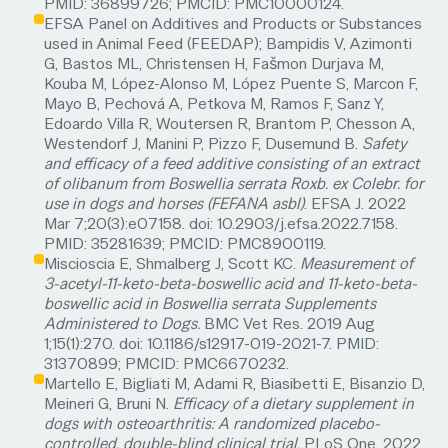
PMID: 36899726; PMCID: PMC10000124.
EFSA Panel on Additives and Products or Substances
used in Animal Feed (FEEDAP); Bampidis V, Azimonti
G, Bastos ML, Christensen H, Fašmon Durjava M,
Kouba M, López-Alonso M, López Puente S, Marcon F,
Mayo B, Pechová A, Petkova M, Ramos F, Sanz Y,
Edoardo Villa R, Woutersen R, Brantom P, Chesson A,
Westendorf J, Manini P, Pizzo F, Dusemund B.
Safety
and efficacy of a feed additive consisting of an extract
of olibanum from Boswellia serrata Roxb. ex Colebr. for
use in dogs and horses (FEFANA asbl)
. EFSA J. 2022
Mar 7;20(3):e07158. doi: 10.2903/j.efsa.2022.7158.
PMID: 35281639; PMCID: PMC8900119.
Miscioscia E, Shmalberg J, Scott KC.
Measurement of
3-acetyl-11-keto-beta-boswellic acid and 11-keto-beta-
boswellic acid in Boswellia serrata Supplements
Administered to Dogs.
BMC Vet Res. 2019 Aug
1;15(1):270. doi: 10.1186/s12917-019-2021-7. PMID:
31370899; PMCID: PMC6670232.
Martello E, Bigliati M, Adami R, Biasibetti E, Bisanzio D,
Meineri G, Bruni N.
Efficacy of a dietary supplement in
dogs with osteoarthritis: A randomized placebo-
controlled, double-blind clinical trial.
PLoS One. 2022