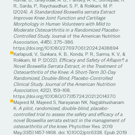
R., Sarda, P., Raychaudhuri, S. P., & Rokkam, M. P.
(2024).
A Standardized Boswellia serrata Extract
Improves Knee Joint Function and Cartilage
Morphology in Human Volunteers with Mild to
Moderate Osteoarthritis in a Randomized Placebo-
Controlled Study.
Journal of the American Nutrition
Association,
44
(5), 375–386.
https://doi.org/10.1080/27697061.2024.2438894
Karlapudi, V., Sunkara, K. B., Konda, P. R., Sarma, K. V., &
Rokkam, M. P. (2022).
Efficacy and Safety of Aflapin®, a
Novel Boswellia Serrata Extract, in the Treatment of
Osteoarthritis of the Knee: A Short-Term 30-Day
Randomized, Double-Blind, Placebo-Controlled
Clinical Study. Journal of the American Nutrition
Association
, 42(2), 159–168.
https://doi.org/10.1080/07315724.2021.2014370
Majeed M, Majeed S, Narayanan NK, Nagabhushanam
K.
A pilot, randomized, double-blind, placebo-
controlled trial to assess the safety and efficacy of a
novel Boswellia serrata extract in the management of
osteoarthritis of the knee.
Phytother Res. 2019
May;33(5):1457-1468. doi: 10.1002/ptr.6338. Epub 2019