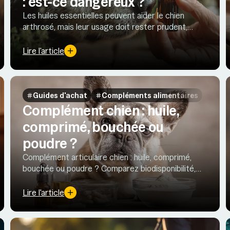
: est-ce dangereux ?
Les huiles essentielles peuvent aider le chien
arthrosé, mais leur usage doit rester prudent,
encadré par un vétérinaire et jamais en
automédication.
Lire l'article
Guides d'achat
Compléments alimentaires
Complément chien : huile,
comprimé, bouchée ou
poudre ?
Complément articulaire chien : huile, comprimé,
bouchée ou poudre ? Comparez biodisponibilité,
efficacité et tolérance des formes pour Oméga-3,
plantes et actifs clés.
Lire l'article