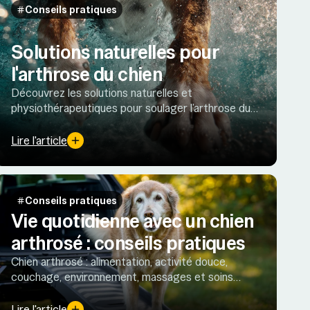
Conseils pratiques
Solutions naturelles pour
l'arthrose du chien
Découvrez les solutions naturelles et
physiothérapeutiques pour soulager l’arthrose du
chien et préserver sa mobilité au quotidien,
validées par la littérature vétérinaire.
Lire l'article
Conseils pratiques
Vie quotidienne avec un chien
arthrosé : conseils pratiques
Chien arthrosé : alimentation, activité douce,
couchage, environnement, massages et soins
naturels : tous les gestes clés pour améliorer
confort et mobilité au quotidien.
Lire l'article