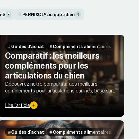
-3
PERNIXOL® au quotidien
7
4
Guides d'achat
Compléments alimentaires
Comparatif : les meilleurs
compléments pour les
articulations du chien
Découvrez notre comparatif des meilleurs
compléments pour articulations canines, basé sur
des études récentes. Solutions naturelles
efficaces et limites des ingrédients populaires.
Lire l'article
Guides d'achat
Compléments alimentaires