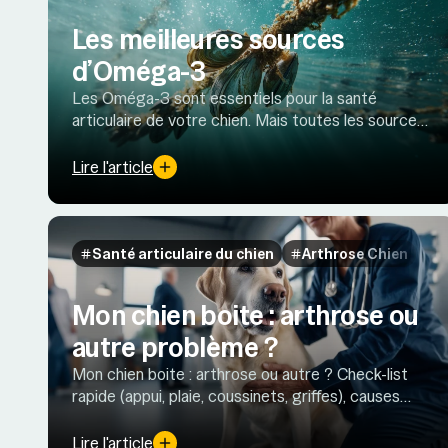
Les meilleures sources
d’Oméga-3
Les Oméga-3 sont essentiels pour la santé
articulaire de votre chien. Mais toutes les sources
se valent-elles ? Décryptage des sources
végétales et marines EPA/DHA et leurs effets.
Lire l'article
Santé articulaire du chien
Arthrose Chien
Mon chien boite : arthrose ou
autre problème ?
Mon chien boite : arthrose ou autre ? Check-list
rapide (appui, plaie, coussinets, griffes), causes
fréquentes, urgences et quand consulter, +
prévention et soulagement.
Lire l'article