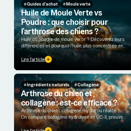
Guides d'achat
Moule verte
Huile de Moule Verte vs
Poudre : que choisir pour
l’arthrose des chiens ?
Huile ou poudre de moule verte ? Découvrez leurs
différences et pourquoi l’huile, plus concentrée en
Oméga-3, est la forme la plus efficace pour
soutenir la mobilité du chien.
Lire l'article
Ingrédients naturels
Collagène
Arthrose du chien et
collagène : est-ce efficace ?
Arthrose du chien : collagène mythe ou réalité ?
On compare collagène hydrolysé et UC-II, preuves,
limites et dosages, puis les alternatives validées
(oméga-3, moule verte).
Lire l'article