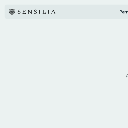
Pern
A