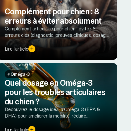
Complément pour chien : 8
erreurs à éviter absolument
Complément articulaire pour chien : évitez 8
erreurs clés (diagnostic, preuves cliniques, dosage,
Oméga-3, qualité labo) pour un choix sûr, efficace
et adapté à votre compagnon.
Lire l'article
Oméga-3
Quel dosage en Oméga-3
pour les troubles articulaires
du chien ?
Découvrez le dosage idéal d’Oméga-3 (EPA &
DHA) pour améliorer la mobilité, réduire
l’inflammation et préserver les articulations de
votre chien au quotidien.
Lire l'article