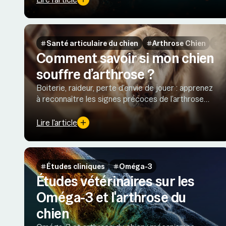
Santé articulaire du chien
Arthrose Chien
S
Comment savoir si mon chien
souffre d’arthrose ?
Boiterie, raideur, perte d’envie de jouer : apprenez
à reconnaître les signes précoces de l’arthrose
chez le chien et à réagir avant qu’elle ne s’aggrave.
Lire l'article
Études cliniques
Oméga-3
Études vétérinaires sur les
Oméga-3 et l'arthrose du
chien