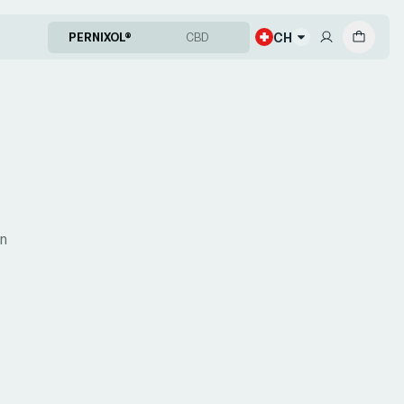
CH
PERNIXOL®
CBD
on