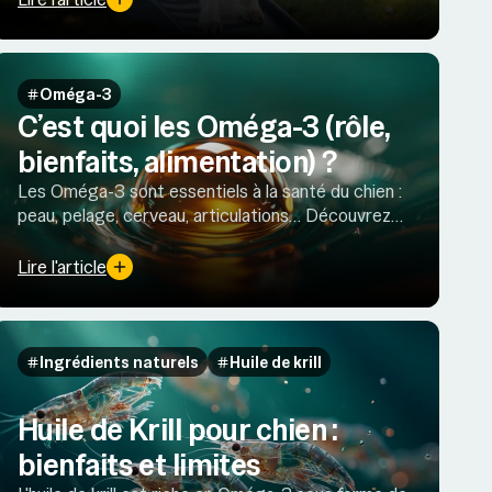
Oméga-3
C’est quoi les Oméga-3 (rôle,
bienfaits, alimentation) ?
Les Oméga-3 sont essentiels à la santé du chien :
peau, pelage, cerveau, articulations… Découvrez
leurs bienfaits et les meilleures sources naturelles.
Lire l'article
Ingrédients naturels
Huile de krill
Huile de Krill pour chien :
bienfaits et limites