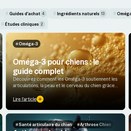
Guides d'achat
Ingrédients naturels
Oméga
4
13
Études cliniques
2
Oméga-3
Oméga-3 pour chiens : le
guide complet
Découvrez comment les Oméga-3 soutiennent les
articulations, la peau et le cerveau du chien grâce à
des sources efficaces, des dosages adaptés et la
science.
Lire l'article
Santé articulaire du chien
Arthrose Chien