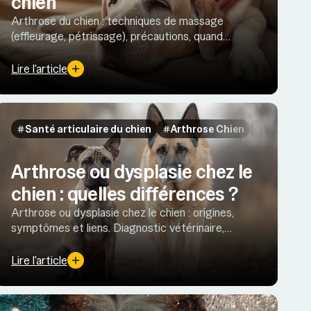
chien
Arthrose du chien : techniques de massage
(effleurage, pétrissage), précautions, quand
consulter, hydrothérapie, TENS et Oméga-3 pour
apaiser douleur et soutenir la mobilité.
Lire l'article
Santé articulaire du chien
Arthrose Chien
Dysplasie
Arthrose ou dysplasie chez le
chien : quelles différences ?
Arthrose ou dysplasie chez le chien : origines,
symptômes et liens. Diagnostic vétérinaire,
prévention (poids, activité) et rôle des Oméga-3
pour préserver la mobilité.
Lire l'article