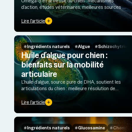
Oméga-3 et arthrose du chien : mécanismes
d’action, études vétérinaires, meilleures sources et
atout de l'huile de moule verte.
Lire l'article
Ingrédients naturels
Algue
Schizochytrium 
Huile d’algue pour chien :
bienfaits sur la mobilité
articulaire
L’huile d’algue, source pure de DHA, soutient les
articulations du chien : meilleure résolution de
l’inflammation, protection du cartilage et
excellente tolérance digestive.
Lire l'article
Ingrédients naturels
Glucosamine
Chondroï