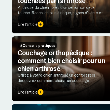
touchées par l’arthrose
Arthrose du chien : près d’un senior sur deux
touché. Races les plus à risque, signes d’alerte et
gestes clés pour préserver la mobilité au
quotidien.
Lire l'article
Conseils pratiques
Couchage orthopédique :
comment bien choisir pour un
chien arthrosé
Offrez à votre chien arthrosé un confort réel :
découvrez comment choisir un couchage
orthopédique qui soulage la douleur et améliore
son sommeil.
Lire l'article