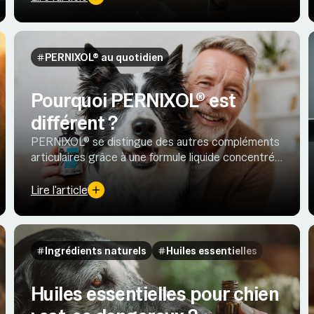
PERNIXOL® au quotidien
Pourquoi PERNIXOL® est
différent ?
PERNIXOL® se distingue des autres compléments
articulaires grâce à une formule liquide concentrée
en Oméga-3 et huile de moule verte dont
l'efficacité est prouvée.
Lire l'article
Ingrédients naturels
Huiles essentielles
Huiles essentielles pour chien