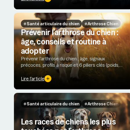
Santé articulaire du chien
Arthrose Chien
Prévenir l’arthrose du chien :
âge, conseils et routine à
adopter
Prévenir l’arthrose du chien : âge, signaux
précoces, profils à risque et 6 piliers clés (poids,
environnement, activité, nutrition, suivi vétérinaire,
stérilisation).
Lire l'article
Santé articulaire du chien
Arthrose Chien
Les races de chiens les plus