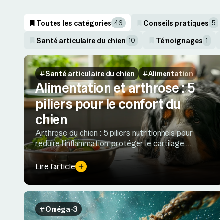
Toutes les catégories
Conseils pratiques
46
5
Santé articulaire du chien
Témoignages
10
1
Santé articulaire du chien
Alimentation
Alimentation et arthrose : 5
piliers pour le confort du
chien
Arthrose du chien : 5 piliers nutritionnels pour
réduire l’inflammation, protéger le cartilage,
préserver la masse musculaire, soutenir le
microbiote et gérer le poids.
Lire l'article
Oméga-3