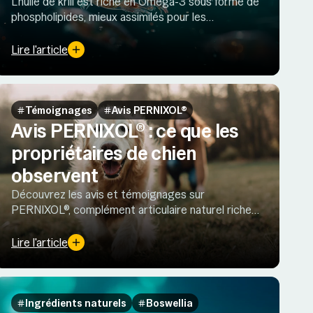
L'huile de krill est riche en Oméga-3 sous forme de
phospholipides, mieux assimilés pour les
articulations et le cerveau. Cependant, sa pêche
fait face à de nombreuses limites.
Lire l'article
Témoignages
Avis PERNIXOL®
Avis PERNIXOL® : ce que les
propriétaires de chien
observent
Découvrez les avis et témoignages sur
PERNIXOL®, complément articulaire naturel riche
en huile de moule verte pour soutenir le confort
articulaire du chien.
Lire l'article
Ingrédients naturels
Boswellia