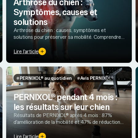
Arthrose du chien :
Symptômes, causes et
solutions
Arthrose du chien : causes, symptômes et
solutions pour préserver sa mobilité. Comprendre,
détecter tôt et agir pour soulager naturellement
les douleurs articulaires.
Lire l'article
PERNIXOL® au quotidien
Avis PERNIXOL®
PERNIXOL® pendant 4 mois :
les résultats sur leur chien
Résultats de PERNIXOL® après 4 mois : 87%
d'amélioration de la mobilité et 47% de réduction
des médicaments. Avis et statistiques réels de
propriétaires de chiens arthrosés.
Lire l'article