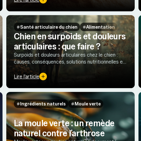
ymptômes Arthrose
Santé articulaire du chien
Alimentation
Chien en surpoids et douleurs
articulaires : que faire ?
Surpoids et douleurs articulaires chez le chien :
causes, conséquences, solutions nutritionnelles et
conseils pratiques pour restaurer mobilité et
confort.
Lire l'article
Ingrédients naturels
Moule verte
La moule verte : un remède
naturel contre l’arthrose