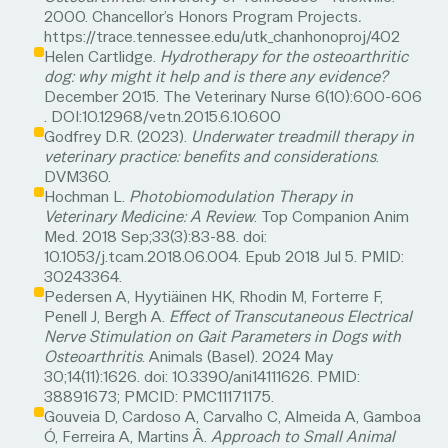
2000. Chancellor’s Honors Program Projects
.
https://trace.tennessee.edu/utk_chanhonoproj/402
Helen Cartlidge.
Hydrotherapy for the osteoarthritic
dog: why might it help and is there any evidence?
December 2015. The Veterinary Nurse 6(10):600-606
. DOI:10.12968/vetn.2015.6.10.600
Godfrey D.R. (2023).
Underwater treadmill therapy in
veterinary practice: benefits and considerations
.
DVM360.
Hochman L.
Photobiomodulation Therapy in
Veterinary Medicine: A Review
. Top Companion Anim
Med. 2018 Sep;33(3):83-88. doi:
10.1053/j.tcam.2018.06.004. Epub 2018 Jul 5. PMID:
30243364.
Pedersen A, Hyytiäinen HK, Rhodin M, Forterre F,
Penell J, Bergh A.
Effect of Transcutaneous Electrical
Nerve Stimulation on Gait Parameters in Dogs with
Osteoarthritis
. Animals (Basel). 2024 May
30;14(11):1626. doi: 10.3390/ani14111626. PMID:
38891673; PMCID: PMC11171175.
Gouveia D, Cardoso A, Carvalho C, Almeida A, Gamboa
Ó, Ferreira A, Martins Â.
Approach to Small Animal