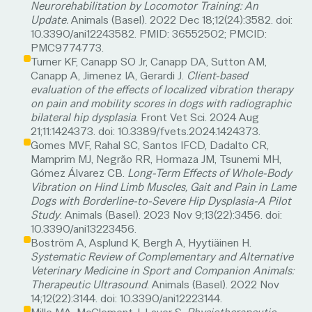
Neurorehabilitation by Locomotor Training: An
Update.
Animals (Basel). 2022 Dec 18;12(24):3582. doi:
10.3390/ani12243582. PMID: 36552502; PMCID:
PMC9774773.
Turner KF, Canapp SO Jr, Canapp DA, Sutton AM,
Canapp A, Jimenez IA, Gerardi J.
Client-based
evaluation of the effects of localized vibration therapy
on pain and mobility scores in dogs with radiographic
bilateral hip dysplasia
. Front Vet Sci. 2024 Aug
21;11:1424373. doi: 10.3389/fvets.2024.1424373.
Gomes MVF, Rahal SC, Santos IFCD, Dadalto CR,
Mamprim MJ, Negrão RR, Hormaza JM, Tsunemi MH,
Gómez Álvarez CB.
Long-Term Effects of Whole-Body
Vibration on Hind Limb Muscles, Gait and Pain in Lame
Dogs with Borderline-to-Severe Hip Dysplasia-A Pilot
Study
. Animals (Basel). 2023 Nov 9;13(22):3456. doi:
10.3390/ani13223456.
Boström A, Asplund K, Bergh A, Hyytiäinen H.
Systematic Review of Complementary and Alternative
Veterinary Medicine in Sport and Companion Animals:
Therapeutic Ultrasound
. Animals (Basel). 2022 Nov
14;12(22):3144. doi: 10.3390/ani12223144.