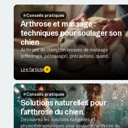
Conseils pratiques
Arthrose et massage :
techniques pour soulager son
chien
Arthrose du chien : techniques de massage
(effleurage, pétrissage), précautions, quand
consulter, hydrothérapie, TENS et Oméga-3 pour
apaiser douleur et soutenir la mobilité.
Lire l'article
Conseils pratiques
Solutions naturelles pour
l'arthrose du chien
Découvrez les solutions naturelles et
physiothérapeutiques pour soulager l’arthrose du