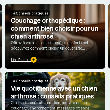
Conseils pratiques
Couchage orthopédique :
comment bien choisir pour un
chien arthrosé
Offrez à votre chien arthrosé un confort réel :
découvrez comment choisir un couchage
orthopédique qui soulage la douleur et améliore
son sommeil.
Lire l'article
Conseils pratiques
Vie quotidienne avec un chien
arthrosé : conseils pratiques
Chien arthrosé : alimentation, activité douce,
couchage, environnement, massages et soins