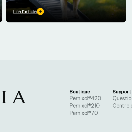
naturels : tous les gestes clés pour améliorer
confort et mobilité au quotidien.
Lire l'article
Boutique
Support
Pernixol®420
Questio
Pernixol®210
Centre 
Pernixol®70