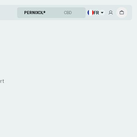
FR
PERNIXOL®
CBD
rt