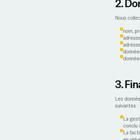
2. Do
Nous colle
nom, p
adresse
adress
données
donnée
3. Fin
Les données
suivantes :
La gest
conclu a
La fact
en vigue