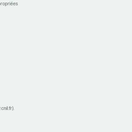
propriées
il.fr).