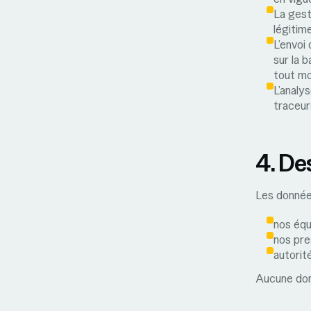
La gest
légitime
L’envoi
sur la 
tout m
L’analys
traceur
4. De
Les donnée
nos équ
nos pre
autorité
Aucune don