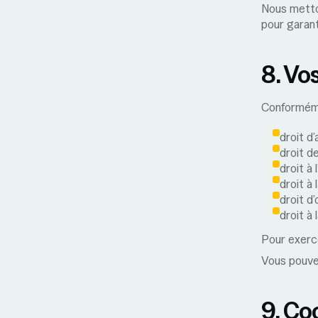
Nous metto
pour garanti
8. Vo
Conforméme
droit d
droit de
droit à
droit à 
droit d
droit à 
Pour exerce
Vous pouvez
9. Co