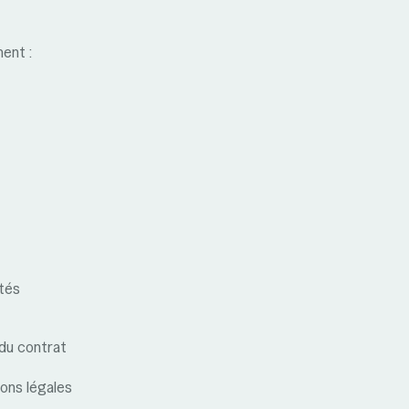
ent :
ités
 du contrat
ions légales