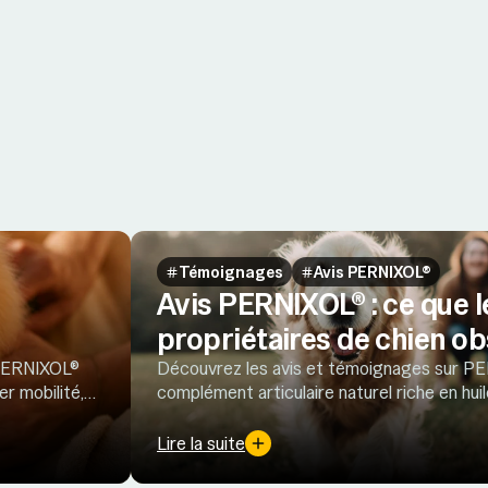
Témoignages
Avis PERNIXOL®
Avis PERNIXOL® : ce que l
propriétaires de chien o
 PERNIXOL®
Découvrez les avis et témoignages sur P
er mobilité,
complément articulaire naturel riche en hui
pour soutenir le confort articulaire du chien
Lire la suite