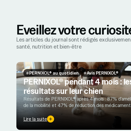
Eveillez votre curiosit
Les articles du journal sont rédigés exclusivemen
santé, nutrition et bien-être
PERNIXOL® au quotidien
Avis PERNIXOL®
PERNIXOL® pendant 4 mois : le
résultats sur leur chien
Résultats de PERNIXOL® après 4 mois : 87% d'amél
de la mobilité et 47% de réduction des médicaments
statistiques réels de propriétaires de chiens arthro
Lire la suite