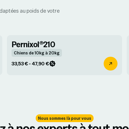
daptées au poids de votre
Pernixol®210
Chiens de 10kg à 20kg
33,53 € - 47,90 €
Nous sommes là pour vous
z à nos experts à tout 