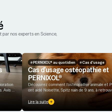
é
t par nos experts en Science,
PERNIXOL® au quotidien
Cas d'usage
s
Cas d'usage ostéopathie et
PERNIXOL®
ioration
Découvrez comment l’ostéopathie animale et
. Avis et
ont aidé Noisette, Spitz nain de 9 ans, à retrouv
sés.
confort et qualité de vie.
Lire la suite