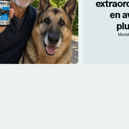
extraor
en a
plu
Muriel