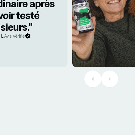
dinaire après
voir testé
sieurs."
 L.
Avis Vérifié