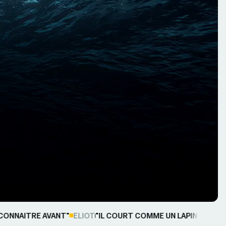
NNAITRE AVANT"
ELIOT
"IL COURT COMME UN LAPIN"
MAXIME
"