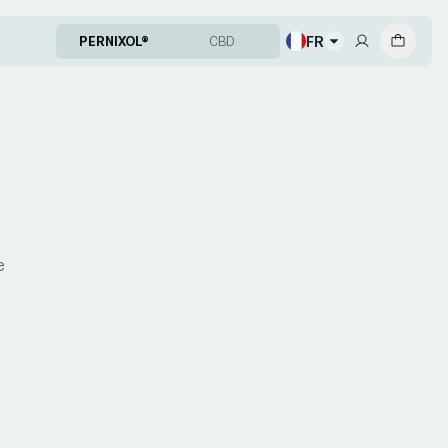
FR
PERNIXOL®
CBD
e