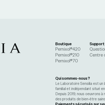
Boutique
Support
Pernixol®420
Questio
Pernixol®210
Centre 
Pernixol®70
Qui sommes-nous ?
Le Laboratoire Sensilia est un l
familial et indépendant situé e
Depuis 2019, nous oeuvrons à 
des produits de bien-être sains
Paiements sécurisés sur se