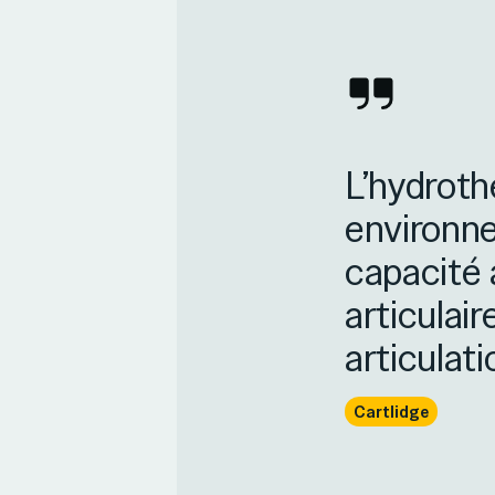
L’hydroth
environne
capacité 
articulair
articulati
Cartlidge