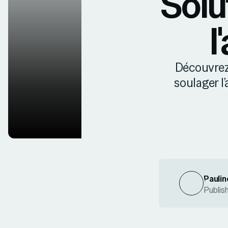
Solu
l
Découvrez 
soulager l
Paulin
Publis