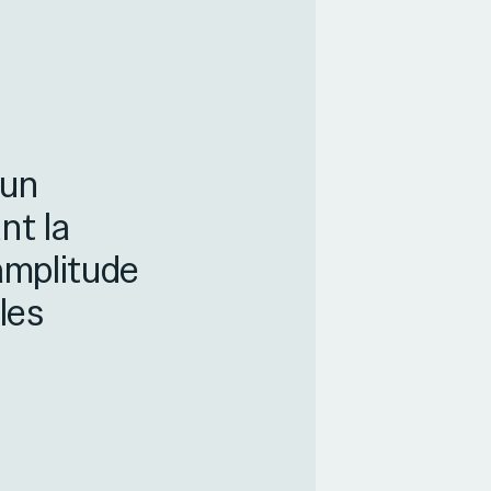
 un
nt la
’amplitude
les