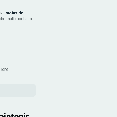
ux :
moins de
oche multimodale a
liore
aintenir