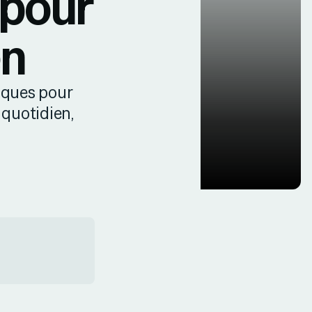
 pour
en
tiques pour
 quotidien,