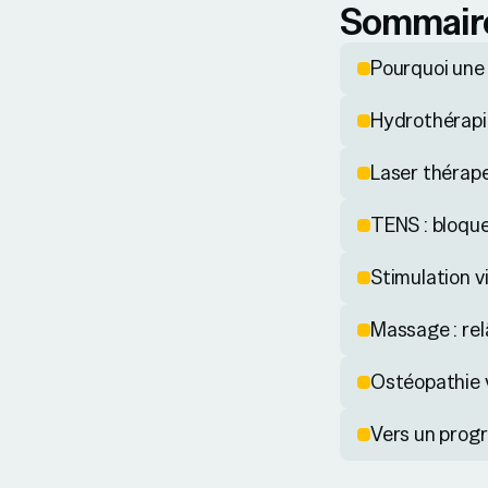
Sommair
Pourquoi une
Hydrothérapie 
Laser thérape
TENS : bloque
Stimulation vi
Massage : rel
Ostéopathie vé
Vers un prog