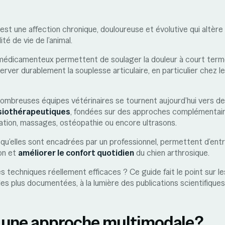
 est une affection chronique, douloureuse et évolutive qui altè
lité de vie de l’animal.
médicamenteux permettent de soulager la douleur à court terme,
erver durablement la souplesse articulaire, en particulier chez l
nombreuses équipes vétérinaires se tournent aujourd’hui vers d
ysiothérapeutiques
, fondées sur des approches complémentaire
lation, massages, ostéopathie ou encore ultrasons.
u’elles sont encadrées par un professionnel, permettent d’entre
ion et
améliorer le confort quotidien
du chien arthrosique.
es techniques réellement efficaces ? Ce guide fait le point sur le
s plus documentées, à la lumière des publications scientifiques
 une approche multimodale ?