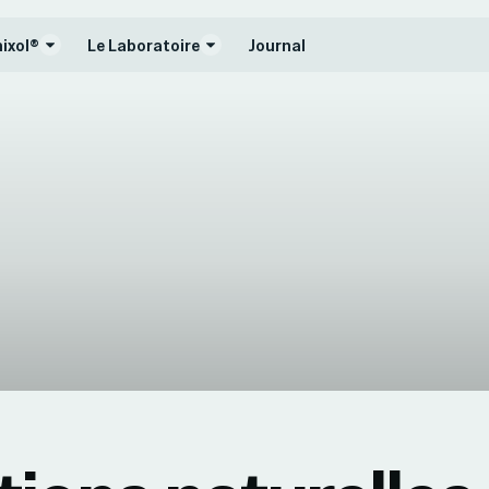
nixol®
Le Laboratoire
Journal