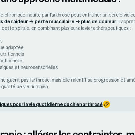
re chronique induite par l’arthrose peut entraîner un cercle vicie
 de raideur → perte musculaire → plus de douleur
. L’appr
cette spirale, en combinant plusieurs leviers thérapeutiques :
ds
que adaptée
tritionnels
nctionnelle
siques et neurosensorielles
e guérit pas l’arthrose, mais elle ralentit sa progression et amé
 qualité de vie du chien.
iques pour la vie quotidienne du chien arthrosé
apie : alléger les contraintes, m