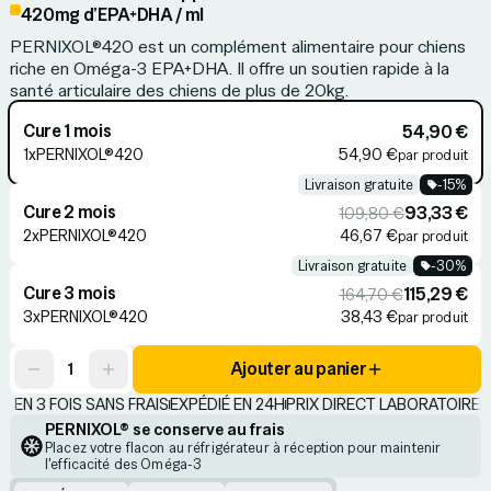
420mg d’EPA+DHA / ml
PERNIXOL®420 est un complément alimentaire pour chiens
riche en Oméga-3 EPA+DHA. Il offre un soutien rapide à la
santé articulaire des chiens de plus de 20kg.
Cure 1 mois
54,90 €
1x
PERNIXOL®420
54,90 €
par produit
Livraison gratuite
-
15
%
Cure 2 mois
93,33 €
109,80 €
2x
PERNIXOL®420
46,67 €
par produit
Livraison gratuite
-
30
%
Cure 3 mois
115,29 €
164,70 €
3x
PERNIXOL®420
38,43 €
par produit
Ajouter au panier
1
 EN 3 FOIS SANS FRAIS
EXPÉDIÉ EN 24H
PRIX DIRECT LABORATOIRE
PA
PERNIXOL® se conserve au frais
Placez votre flacon au réfrigérateur à réception pour maintenir
l'efficacité des Oméga-3