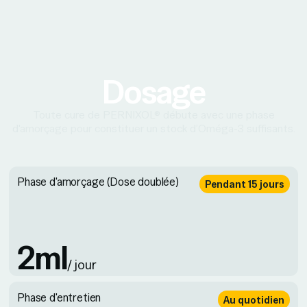
Dosage
Toute cure de PERNIXOL® débute avec une phase
d'amorçage pour constituer un stock d’Oméga-3 suffisants.
Phase d'amorçage (Dose doublée)
Pendant 15 jours
2ml
/ jour
Phase d'entretien
Au quotidien