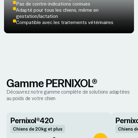
Pas de contre-indications connues
Adapté pour tous les chiens, même en
gestation/lactation
Compatible avec les traitements vétérinaires
Gamme PERNIXOL®
Découvrez notre gamme complète de solutions adaptées
au poids de votre chien
Pernixol®420
Pernix
Chiens de 20kg et plus
Chiens d