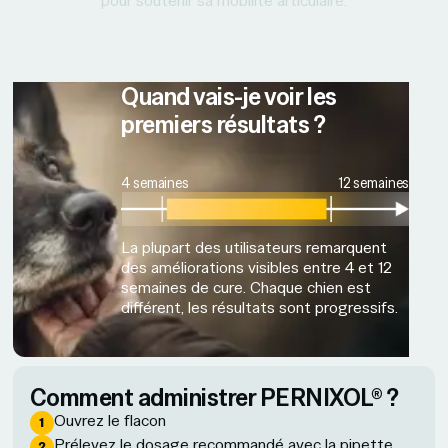
pour soutenir sa mobilité articulaire.
Quand vais-je voir les
premiers résultats ?
4 semaines
12 semaines
La plupart des utilisateurs remarquent
des améliorations visibles entre 4 et 12
semaines de cure. Chaque chien est
différent, les résultats sont progressifs.
Comment administrer PERNIXOL® ?
Ouvrez le flacon
Prélevez le dosage recommandé avec la pipette