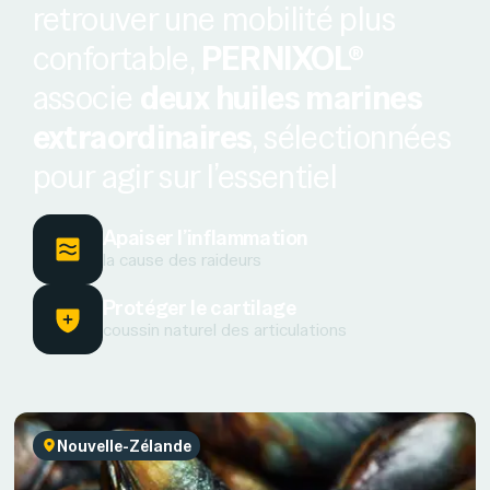
retrouver une mobilité plus
confortable,
PERNIXOL®
associe
deux huiles marines
extraordinaires
, sélectionnées
pour agir sur l’essentiel
Apaiser l’inflammation
la cause des raideurs
Protéger le cartilage
coussin naturel des articulations
Nouvelle-Zélande