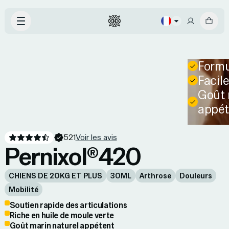
Formu
Facile
Goût 
appét
521
Voir les avis
Pernixol®420
CHIENS DE 20KG ET PLUS
30ML
Arthrose
Douleurs
Mobilité
Soutien rapide des articulations
Riche en huile de moule verte
Goût marin naturel appétent