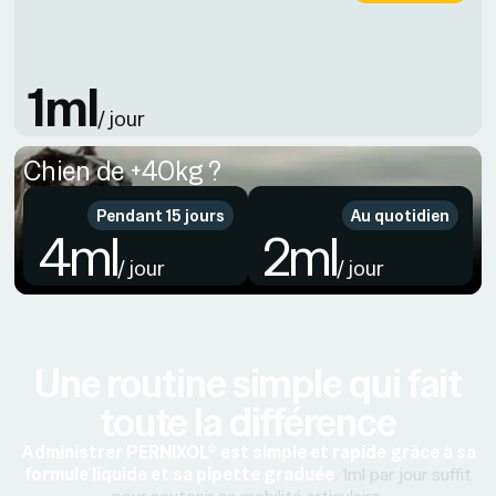
1ml
/ jour
Chien de +40kg ?
Pendant 15 jours
Au quotidien
4ml
2ml
/ jour
/ jour
Une routine simple qui fait
toute la différence
Administrer PERNIXOL® est simple et rapide grâce à sa
formule liquide et sa pipette graduée
. 1ml par jour suffit