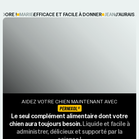
RE !
MARIE
EFFICACE ET FACILE À DONNER
JEAN
J'AURAIS AI
AIDEZ VOTRE CHIEN MAINTENANT AVEC
PERNIXOL®
Le seul complément alimentaire dont votre
chien aura toujours besoin.
Liquide et facile à
administrer, délicieux et supporté par la