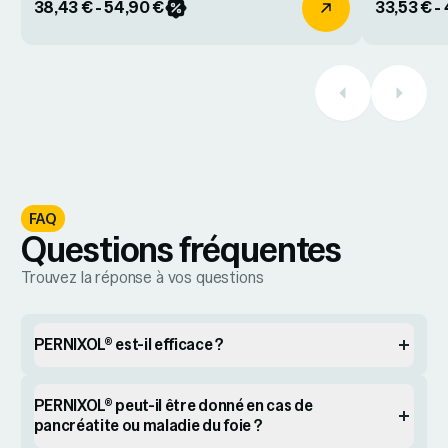
38,43 € - 54,90 €
33,53 € -
FAQ
Questions fréquentes
Trouvez la réponse à vos questions
PERNIXOL® est-il efficace ?
PERNIXOL® peut-il être donné en cas de
pancréatite ou maladie du foie ?