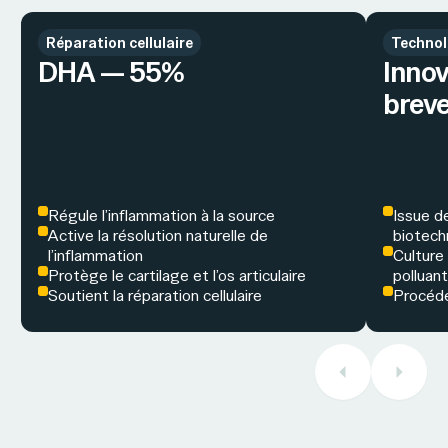
Réparation cellulaire
Technol
DHA — 55%
Innov
brev
Régule l’inflammation à la source
Issue d
Active la résolution naturelle de
biotech
l’inflammation
Culture
Protège le cartilage et l’os articulaire
polluan
Soutient la réparation cellulaire
Procédé