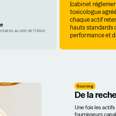
(cabinet réglemen
toxicologue agréé)
chaque actif ret
re
hauts standards 
ntaires au sein de l’Union
performance et de
Sourcing
De la reche
Une fois les actifs
fournisseurs capab