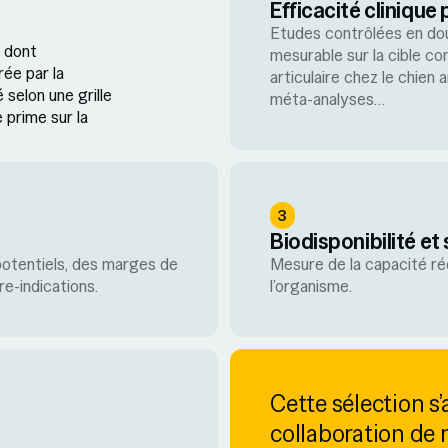
Efficacité clinique
Etudes contrôlées en dou
s dont
mesurable sur la cible co
rée par la
articulaire chez le chien
 selon une grille
méta-analyses…
e prime sur la
3
Biodisponibilité et 
potentiels, des marges de
Mesure de la capacité rée
e-indications.
l’organisme.
Cette sélection s’
collaboration de 