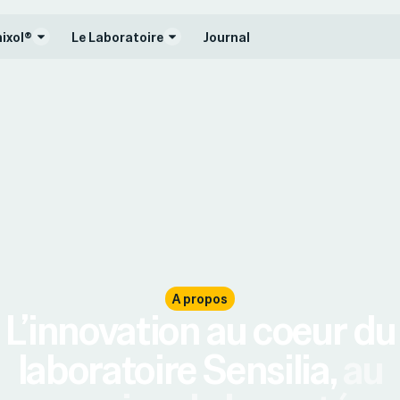
nixol®
Le Laboratoire
Journal
A propos
L’innovation au coeur du
laboratoire Sensilia,
au