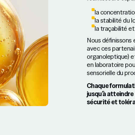
la concentrati
la stabilité du lo
la traçabilité 
Nous définissons 
avec ces partenair
organoleptique) et
en laboratoire pou
sensorielle du prod
Chaque formulati
jusqu’à atteindre 
sécurité et tolér