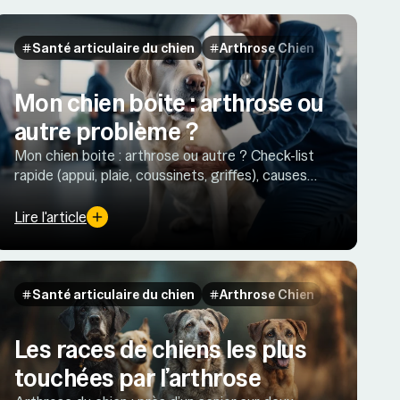
Santé articulaire du chien
Arthrose Chien
Mon chien boite : arthrose ou
autre problème ?
Mon chien boite : arthrose ou autre ? Check-list
rapide (appui, plaie, coussinets, griffes), causes
fréquentes, urgences et quand consulter, +
prévention et soulagement.
Lire l'article
Santé articulaire du chien
Arthrose Chien
Les races de chiens les plus
touchées par l’arthrose