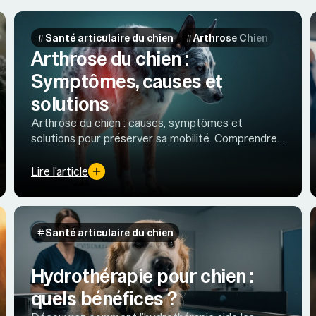
Santé articulaire du chien
Arthrose Chien
Arthrose du chien :
Symptômes, causes et
solutions
Arthrose du chien : causes, symptômes et
solutions pour préserver sa mobilité. Comprendre,
détecter tôt et agir pour soulager naturellement
les douleurs articulaires.
Lire l'article
Santé articulaire du chien
Hydrothérapie pour chien :
quels bénéfices ?