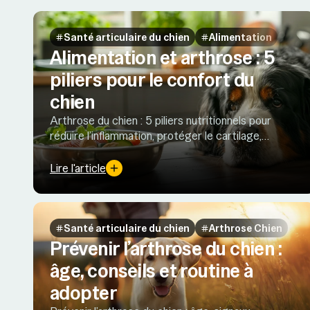
Santé articulaire du chien
Alimentation
Alimentation et arthrose : 5
piliers pour le confort du
chien
Arthrose du chien : 5 piliers nutritionnels pour
réduire l’inflammation, protéger le cartilage,
préserver la masse musculaire, soutenir le
microbiote et gérer le poids.
Lire l'article
Santé articulaire du chien
Arthrose Chien
Prévenir l’arthrose du chien :
âge, conseils et routine à
adopter