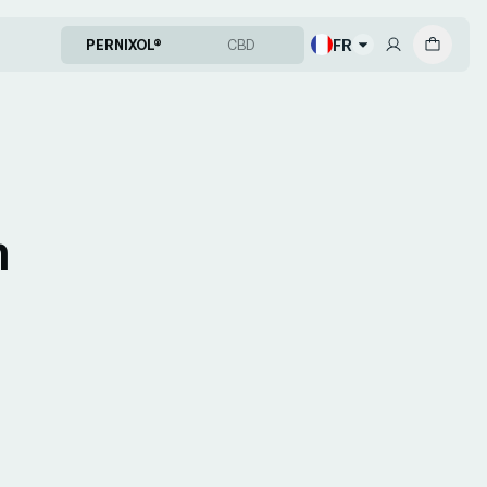
FR
PERNIXOL®
CBD
n