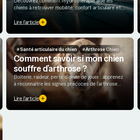
Découvrez comment l’hydrothérapie aide les
chiens à retrouver mobilité, confort articulaire et
masse musculaire grâce aux bienfaits de l’eau.
Lire l'article
ysplasie Chien
Santé articulaire du chien
Arthrose Chien
Symp
Comment savoir si mon chien
souffre d’arthrose ?
Boiterie, raideur, perte d’envie de jouer : apprenez
à reconnaître les signes précoces de l’arthrose
chez le chien et à réagir avant qu’elle ne s’aggrave.
Lire l'article
taires