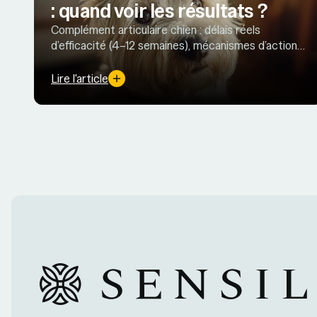
: quand voir les résultats ?
Complément articulaire chien : délais réels
d’efficacité (4–12 semaines), mécanismes d’action,
facteurs clés et conseils pour optimiser la cure.
Lire l'article