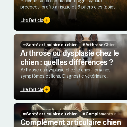
Prévenir l’arthrose du chien : âge, signaux
précoces, profils à risque et 6 piliers clés (poids,
environnement, activité, nutrition, suivi vétérinaire,
stérilisation).
Lire l'article
Santé articulaire du chien
Arthrose Chien
D
Arthrose ou dysplasie chez le
chien : quelles différences ?
Arthrose ou dysplasie chez le chien : origines,
symptômes et liens. Diagnostic vétérinaire,
prévention (poids, activité) et rôle des Oméga-3
pour préserver la mobilité.
Lire l'article
Santé articulaire du chien
Compléments alimen
Complément articulaire chien