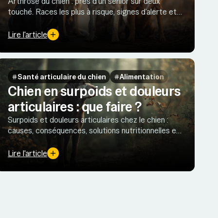
Arthrose du chien : près d’un senior sur deux
touché. Races les plus à risque, signes d’alerte et
gestes clés pour préserver la mobilité au
quotidien.
Lire l'article
tômes Arthrose
Santé articulaire du chien
Alimentation
Chien en surpoids et douleurs
articulaires : que faire ?
Surpoids et douleurs articulaires chez le chien :
causes, conséquences, solutions nutritionnelles et
conseils pratiques pour restaurer mobilité et
confort.
Lire l'article