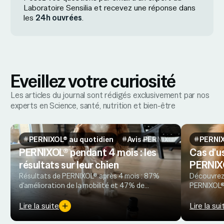
Laboratoire Sensilia et recevez une réponse dans
les
24h ouvrées
.
Eveillez votre curiosité
Les articles du journal sont rédigés exclusivement par nos
experts en Science, santé, nutrition et bien-être
PERNIXOL® au quotidien
Avis PERNIXOL®
PERNIX
PERNIXOL® pendant 4 mois : les
Cas d'u
résultats sur leur chien
PERNIX
Résultats de PERNIXOL® après 4 mois : 87%
Découvrez
d'amélioration de la mobilité et 47% de
PERNIXOL® 
réduction des médicaments. Avis et
ans, à retr
statistiques réels de propriétaires de chiens
vie.
Lire la suite
Lire la sui
arthrosés.